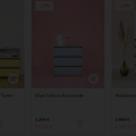
-33%
-33%
 Türen
Blue Edition Kommode
Modulare
1.256 €
1.985 €
841,52 €
1.329,95 €