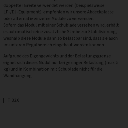
doppelter Breite verwendet werden (beispielsweise
LP-/DJ-Equipment), empfehlen wir unsere
Abdeckplatte
oder alternativ einzelne Module zu verwenden.
Sofern das Modul mit einer Schublade versehen wird, erhält
es automatisch eine zusätzliche Strebe zur Stabilisierung,
weshalb diese Module dann so belastbar sind, dass sie auch
im unteren Regalbereich eingebaut werden können.
Aufgrund des Eigengewichts und der Belastungsgrenze
eignet sich dieses Modul nur bei geringer Belastung (max. 5
kg) und in Kombination mit Schublade nicht für die
Wandhängung.
8
|
Tiefe
T
33.0