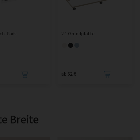
sch-Pads
2:1 Grundplatte
ab 62 €
e Breite