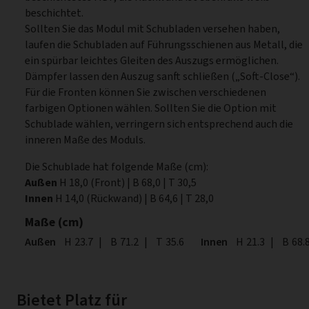
beschichtet.
Sollten Sie das Modul mit Schubladen versehen haben,
laufen die Schubladen auf Führungsschienen aus Metall, die
ein spürbar leichtes Gleiten des Auszugs ermöglichen.
Dämpfer lassen den Auszug sanft schließen („Soft-Close“).
Für die Fronten können Sie zwischen verschiedenen
farbigen Optionen wählen. Sollten Sie die Option mit
Schublade wählen, verringern sich entsprechend auch die
inneren Maße des Moduls.
Die Schublade hat folgende Maße (cm):
Außen
H 18,0 (Front) | B 68,0 | T 30,5
Innen
H 14,0 (Rückwand) | B 64,6 | T 28,0
Maße (cm)
Außen
Höhe
H
23.7
|
Breite
B
71.2
|
Tiefe
T
35.6
Innen
Höhe
H
21.3
|
Breite
B
68.
Bietet Platz für