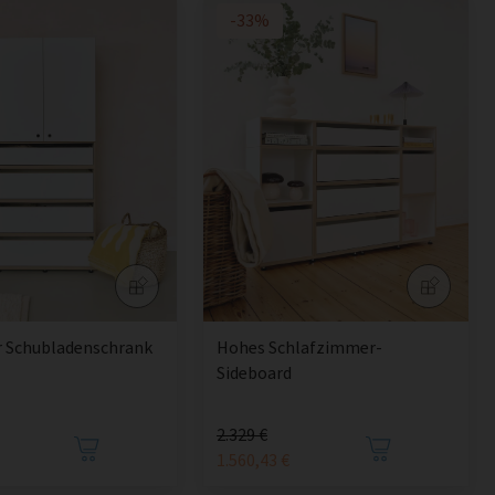
-33%
r Schubladenschrank
Hohes Schlafzimmer-
Sideboard
2.329 €
1.560,43 €