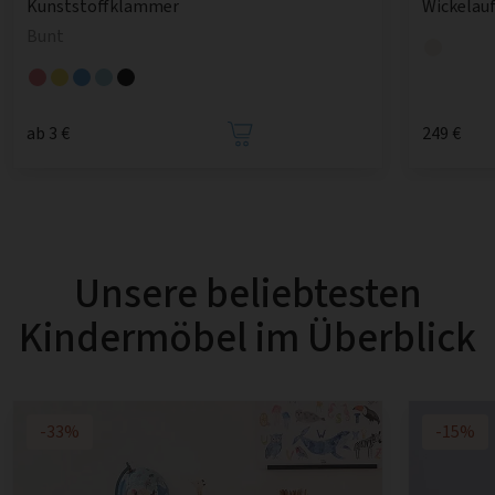
Kunststoffklammer
Wickelau
Bunt
ab 3 €
249 €
Unsere beliebtesten
Kindermöbel im Überblick
-33%
-15%