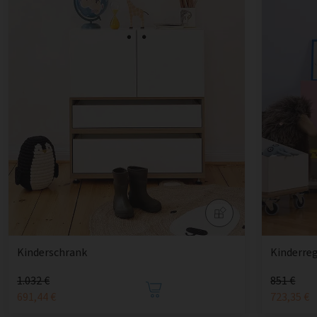
Kinderschrank
Kinderreg
1.032 €
851 €
691,44 €
723,35 €