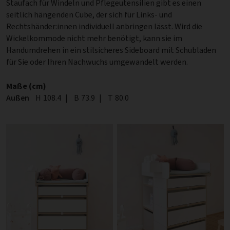
Staufach für Windeln und Pflegeutensilien gibt es einen
seitlich hängenden Cube, der sich für Links- und
Rechtshänder:innen individuell anbringen lässt. Wird die
Wickelkommode nicht mehr benötigt, kann sie im
Handumdrehen in ein stilsicheres Sideboard mit Schubladen
für Sie oder Ihren Nachwuchs umgewandelt werden.
Maße (cm)
Außen
Höhe
H
108.4
|
Breite
B
73.9
|
Tiefe
T
80.0