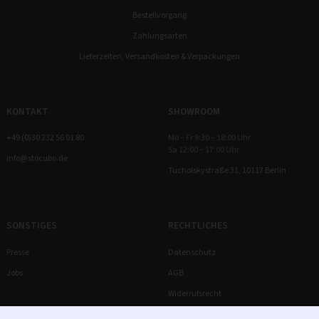
Bestellvorgang
Zahlungsarten
Lieferzeiten, Versandkosten & Verpackungen
KONTAKT
SHOWROOM
+49 (0)30 232 56 01 80
Mo – Fr 9:30 – 18:00 Uhr
Sa 12:00 – 17:00 Uhr
info@stocubo.de
Tucholskystraße 31, 10117 Berlin
SONSTIGES
RECHTLICHES
Presse
Datenschutz
Jobs
AGB
Widerrufsrecht
Impressum