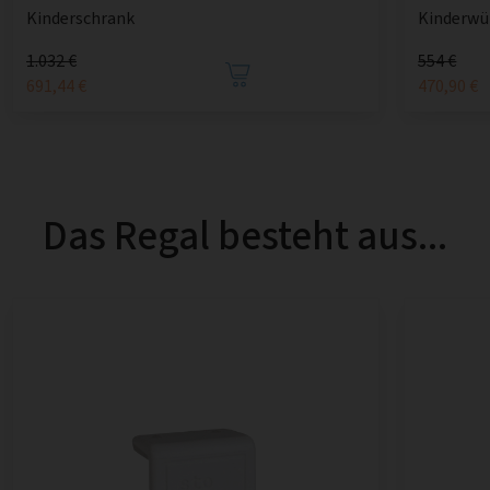
Kinderschrank
Kinderwü
1.032 €
554 €
691,44 €
470,90 €
Das Regal besteht aus...