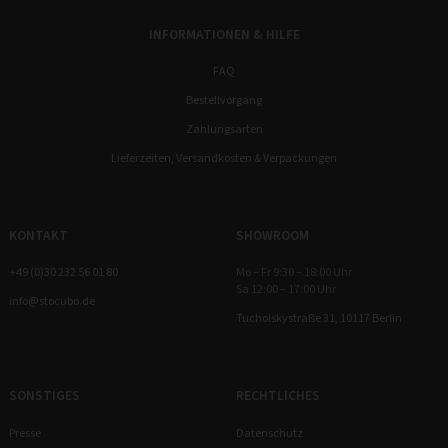
INFORMATIONEN & HILFE
FAQ
Bestellvorgang
Zahlungsarten
Lieferzeiten, Versandkosten & Verpackungen
KONTAKT
SHOWROOM
+49 (0)30 232 56 01 80
Mo – Fr 9:30 – 18:00 Uhr
Sa 12:00 – 17:00 Uhr
info@stocubo.de
Tucholskystraße 31, 10117 Berlin
SONSTIGES
RECHTLICHES
Presse
Datenschutz