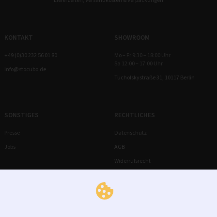
KONTAKT
SHOWROOM
+49 (0)30 232 56 01 80
Mo – Fr 9:30 – 18:00 Uhr
Sa 12:00 – 17:00 Uhr
info@stocubo.de
Tucholskystraße 31, 10117 Berlin
SONSTIGES
RECHTLICHES
Presse
Datenschutz
Jobs
AGB
Widerrufsrecht
Impressum