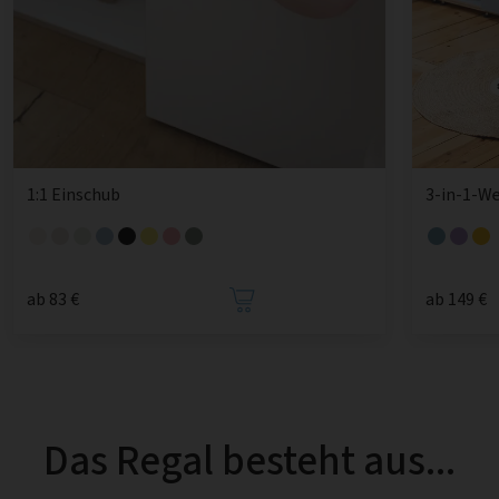
1:1 Einschub
3-in-1-W
ab 83 €
ab 149 €
Das Regal besteht aus...