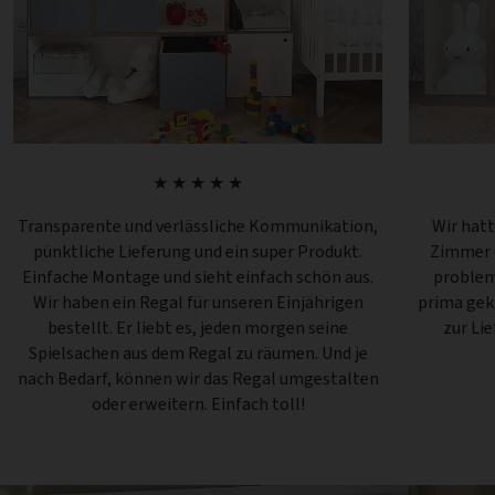
★ ★ ★ ★ ★
Transparente und verlässliche Kommunikation,
Wir hatt
pünktliche Lieferung und ein super Produkt.
Zimmer u
Einfache Montage und sieht einfach schön aus.
problem
Wir haben ein Regal für unseren Einjährigen
prima gek
bestellt. Er liebt es, jeden morgen seine
zur Li
Spielsachen aus dem Regal zu räumen. Und je
nach Bedarf, können wir das Regal umgestalten
oder erweitern. Einfach toll!