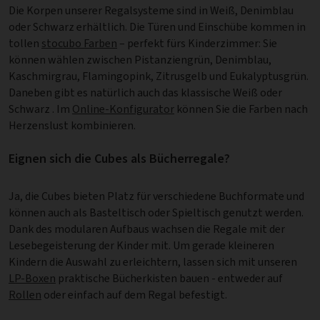
Die Korpen unserer Regalsysteme sind in Weiß, Denimblau
oder Schwarz erhältlich. Die Türen und Einschübe kommen in
tollen
stocubo Farben
– perfekt fürs Kinderzimmer: Sie
können wählen zwischen Pistanziengrün, Denimblau,
Kaschmirgrau, Flamingopink, Zitrusgelb und Eukalyptusgrün.
Daneben gibt es natürlich auch das klassische Weiß oder
Schwarz . Im
Online-Konfigurator
können Sie die Farben nach
Herzenslust kombinieren.
Eignen sich die Cubes als Bücherregale?
Ja, die Cubes bieten Platz für verschiedene Buchformate und
können auch als Basteltisch oder Spieltisch genutzt werden.
Dank des modularen Aufbaus wachsen die Regale mit der
Lesebegeisterung der Kinder mit. Um gerade kleineren
Kindern die Auswahl zu erleichtern, lassen sich mit unseren
LP-Boxen
praktische Bücherkisten bauen - entweder auf
Rollen
oder einfach auf dem Regal befestigt.