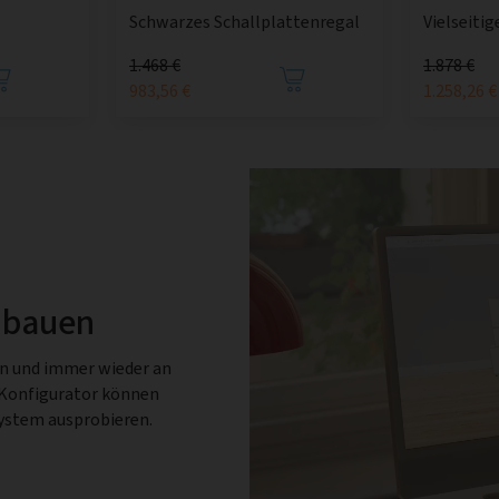
Vielseiti
Schwarzes Schallplattenregal
1.468 €
1.878 €
983,56 €
1.258,26 €
 bauen
en und immer wieder an
-Konfigurator können
System ausprobieren.