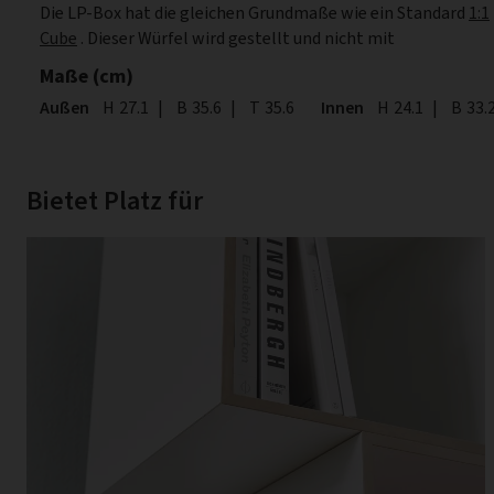
Die LP-Box hat die gleichen Grundmaße wie ein Standard
1:1
Cube
. Dieser Würfel wird gestellt und nicht mit
Maße (cm)
Außen
Höhe
H
27.1
|
Breite
B
35.6
|
Tiefe
T
35.6
Innen
Höhe
H
24.1
|
Breite
B
33.
Bietet Platz für