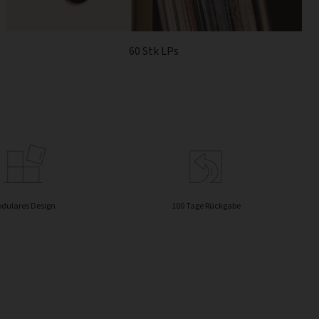
60 Stk LPs
dulares Design
100 Tage Rückgabe