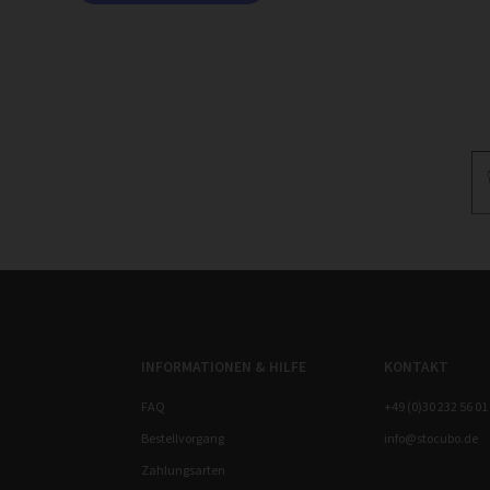
INFORMATIONEN & HILFE
KONTAKT
FAQ
+49 (0)30 232 56 01
Bestellvorgang
info@stocubo.de
Zahlungsarten