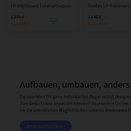
LP-Highboard Eukalyptusgrün
Großes LP-Sideboard
1.970 €
2.140 €
1.319,90 €
1.433,80 €
Aufbauen, umbauen, anders
Sie möchten Ihr ganz individuelles Regal selbst design
Ihre Bedürfnisse anpassen können? In unserem Online
Sie die unendlichen Möglichkeiten unseres modularen 
Jetzt konfigurieren