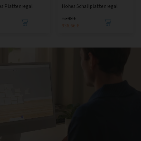
ges Plattenregal
Hohes Schallplattenregal
1.398 €
936,66 €