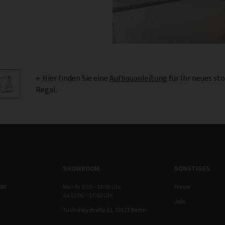
← Hier finden Sie eine
Aufbauanleitung
für Ihr neues st
Regal.
SHOWROOM
SONSTIGES
 80
Mo – Fr 9:30 – 18:00 Uhr
Presse
Sa 12:00 – 17:00 Uhr
Jobs
Tucholskystraße 31, 10117 Berlin