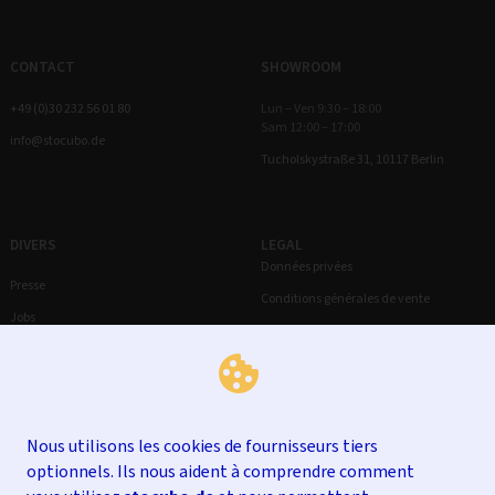
CONTACT
SHOWROOM
+49 (0)30 232 56 01 80
Lun – Ven 9:30 – 18:00
Sam 12:00 – 17:00
info@stocubo.de
Tucholskystraße 31, 10117 Berlin
DIVERS
LEGAL
Données privées
Presse
Conditions générales de vente
Jobs
Droit de rétractation
Mentions légales
Nous utilisons les cookies de fournisseurs tiers
optionnels. Ils nous aident à comprendre comment