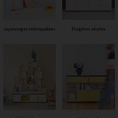
rayonnages Imbriquables
Étagères vinyles