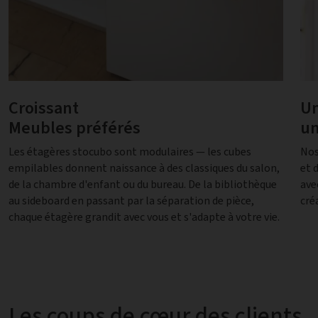
Croissant
Un
Meubles préférés
un
Les étagères stocubo sont modulaires — les cubes
Nos
empilables donnent naissance à des classiques du salon,
et 
de la chambre d'enfant ou du bureau. De la bibliothèque
avec
au sideboard en passant par la séparation de pièce,
cré
chaque étagère grandit avec vous et s'adapte à votre vie.
Les coups de cœur des clients