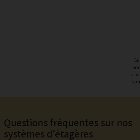
"Su
bon
cli
som
Questions fréquentes sur nos
systèmes d'étagères