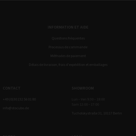
INFORMATION ET AIDE
Questions fréquentes
Processus de commande
Méthodes de paiement
Délais de livraison, frais d'expédition et emballages
CONTACT
SHOWROOM
+49 (0)30 232 56 01 80
Lun – Ven 9:30 – 18:00
Sam 12:00 – 17:00
info@stocubo.de
Tucholskystraße 31, 10117 Berlin