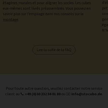
d’é
étagères murales et pour aligner les socles. Les cubes
pet
eux-mêmes sont livrés préassemblés. Vous pouvez en
com
savoir plus sur l’empilage dans nos conseils sur le
gén
montage
.
éga
N’h
Lire la suite de la FAQ
Pour toute autre question, veuillez contacter notre service
client au 📞
+49 (0)30 232 56 01 80
ou ✉️
info@stocubo.de
.