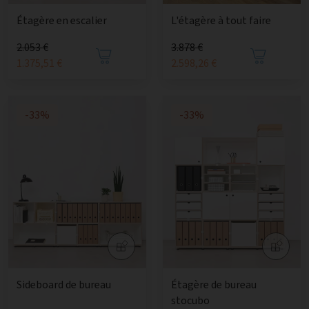
Étagère en escalier
L'étagère à tout faire
2.053 €
3.878 €
1.375,51 €
2.598,26 €
-33%
-33%
Sideboard de bureau
Étagère de bureau
stocubo