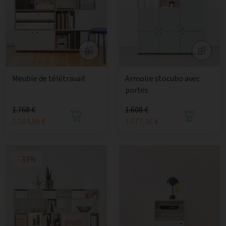
Meuble de télétravail
Armoire stocubo avec
portes
1.768 €
1.608 €
1.184,56 €
1.077,36 €
-33%