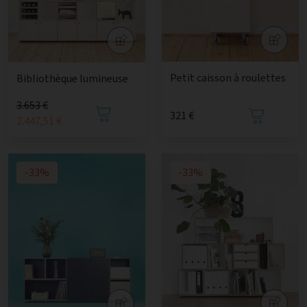
Petit caisson à roulettes
Bibliothèque lumineuse
3.653 €
321 €
2.447,51 €
-33%
-33%