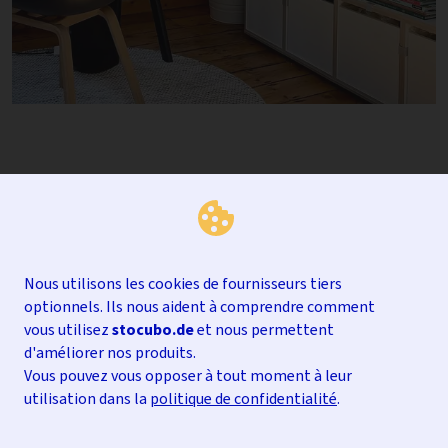
Nous utilisons les cookies de fournisseurs tiers
optionnels. Ils nous aident à comprendre comment
vous utilisez
stocubo.de
et nous permettent
d'améliorer nos produits.
Vous pouvez vous opposer à tout moment à leur
utilisation dans la
politique de confidentialité
.