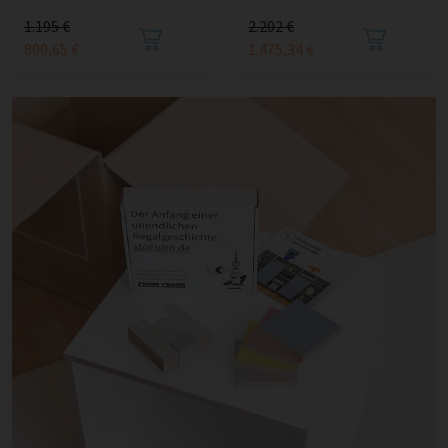
1.195 €
2.202 €
800,65 €
1.475,34 €