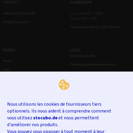
CONTACT
SHOWROOM
+49 (0)30 232 56 01 80
Lun – Ven 9:30 – 18:00
Sam 12:00 – 17:00
info@stocubo.de
Tucholskystraße 31, 10117 Berlin
DIVERS
LEGAL
Données privées
Presse
Conditions générales de vente
Jobs
Droit de rétractation
Mentions légales
Nous utilisons les cookies de fournisseurs tiers
optionnels. Ils nous aident à comprendre comment
vous utilisez
stocubo.de
et nous permettent
d'améliorer nos produits.
Vous pouvez vous opposer à tout moment à leur