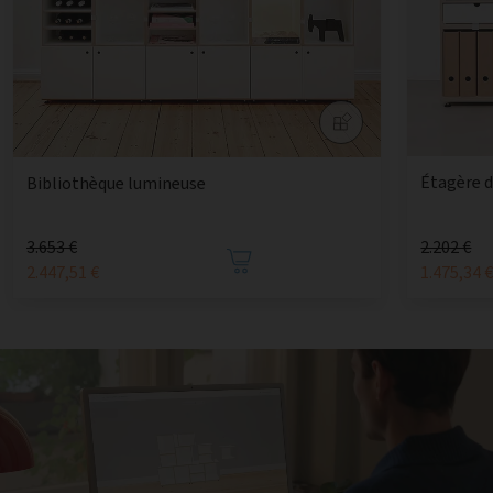
Étagère 
Bibliothèque lumineuse
3.653 €
2.202 €
2.447,51 €
1.475,34 