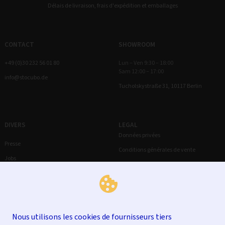
Délais de livraison, frais d'expédition et emballages
CONTACT
SHOWROOM
+49 (0)30 232 56 01 80
Lun – Ven 9:30 – 18:00
Sam 12:00 – 17:00
info@stocubo.de
Tucholskystraße 31, 10117 Berlin
DIVERS
LEGAL
Données privées
Presse
Conditions générales de vente
Jobs
Droit de rétractation
Mentions légales
Nous utilisons les cookies de fournisseurs tiers