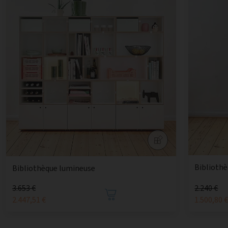
Bibliothè
Bibliothèque lumineuse
3.653 €
2.240 €
2.447,51 €
1.500,80 