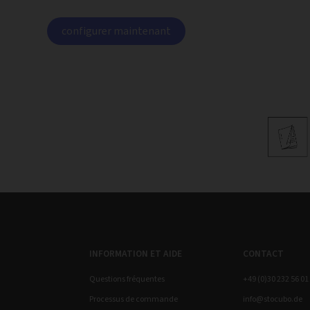
configurer maintenant
INFORMATION ET AIDE
CONTACT
Questions fréquentes
+49 (0)30 232 56 01
Processus de commande
info@stocubo.de