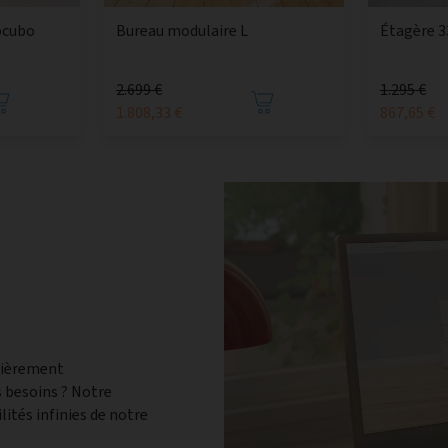
ocubo
Bureau modulaire L
Étagère 3
2.699 €
1.295 €
1.808,33 €
867,65 €
tièrement
 besoins ? Notre
lités infinies de notre