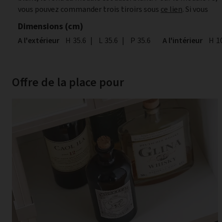
vous pouvez commander trois tiroirs sous
ce lien
. Si vous
Dimensions (cm)
A l'extérieur
Hauteur
H
35.6
|
Largeur
L
35.6
|
Profondeur
P
35.6
A l'intérieur
Hau
H
1
Offre de la place pour