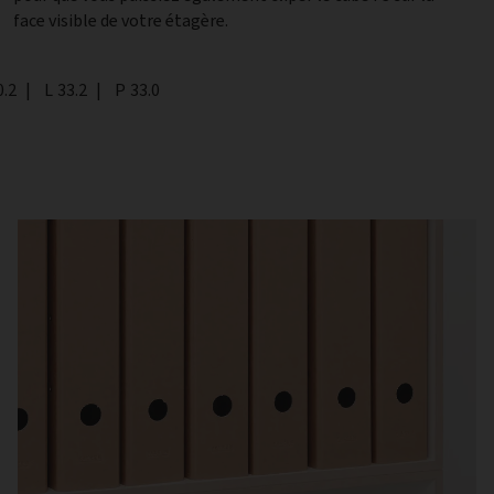
face visible de votre étagère.
teur
0.2
|
Largeur
L
33.2
|
Profondeur
P
33.0