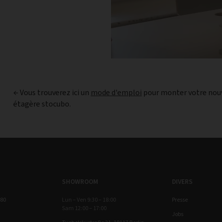
← Vous trouverez ici un
mode d'emploi
pour monter votre nou
étagère stocubo.
SHOWROOM
DIVERS
 80
Lun – Ven 9:30 – 18:00
Presse
Sam 12:00 – 17:00
Jobs