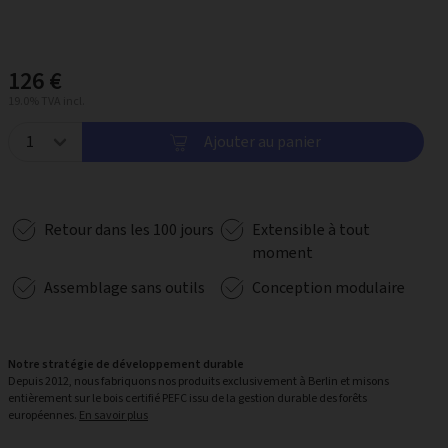
126 €
19.0% TVA incl.
Ajouter au panier
Retour dans les 100 jours
Extensible à tout
moment
Assemblage sans outils
Conception modulaire
Notre stratégie de développement durable
Depuis 2012, nous fabriquons nos produits exclusivement à Berlin et misons
entièrement sur le bois certifié PEFC issu de la gestion durable des forêts
européennes.
En savoir plus