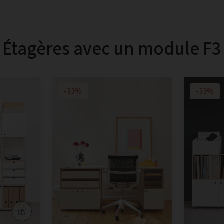
Étagères avec un module F3
-33%
-33%