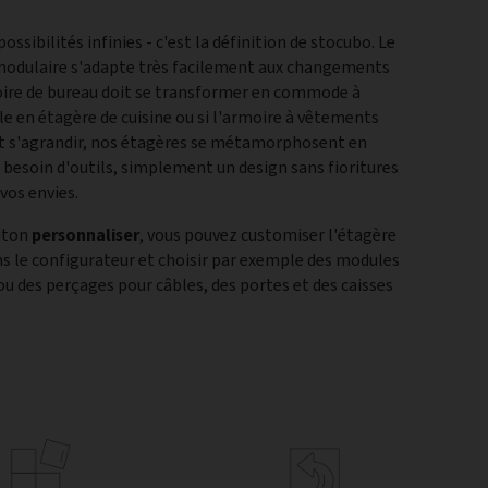
ssibilités infinies - c'est la définition de stocubo. Le
modulaire s'adapte très facilement aux changements
rmoire de bureau doit se transformer en commode à
yle en étagère de cuisine ou si l'armoire à vêtements
t s'agrandir, nos étagères se métamorphosent en
 besoin d'outils, simplement un design sans fioritures
vos envies.
outon
personnaliser
, vous pouvez customiser l'étagère
ns le configurateur et choisir par exemple des modules
u des perçages pour câbles, des portes et des caisses