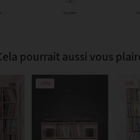
in
Durable
De
Cela pourrait aussi vous plair
-33%
-33%