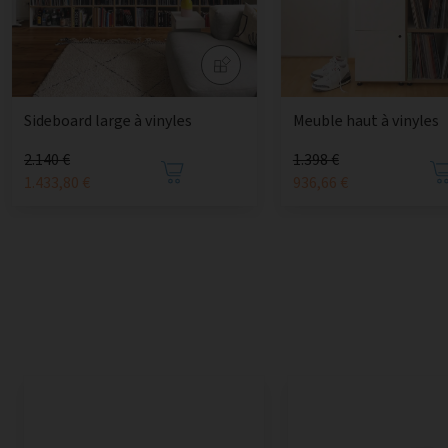
Sideboard large à vinyles
Meuble haut à vinyles
2.140 €
1.398 €
1.433,80 €
936,66 €