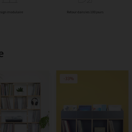
sign modulaire
Retour dans les 100 jours
e
-33%