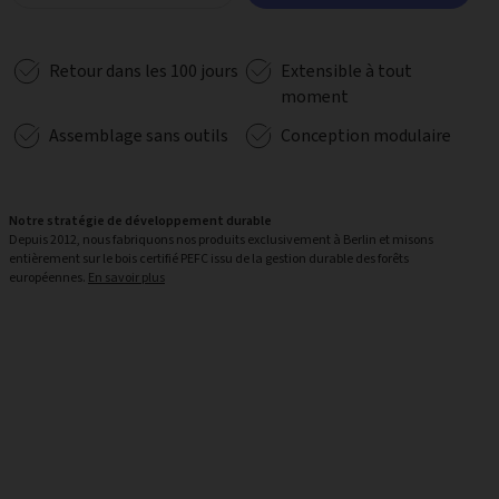
Retour dans les 100 jours
Extensible à tout
moment
Assemblage sans outils
Conception modulaire
Notre stratégie de développement durable
Depuis 2012, nous fabriquons nos produits exclusivement à Berlin et misons
entièrement sur le bois certifié PEFC issu de la gestion durable des forêts
européennes.
En savoir plus