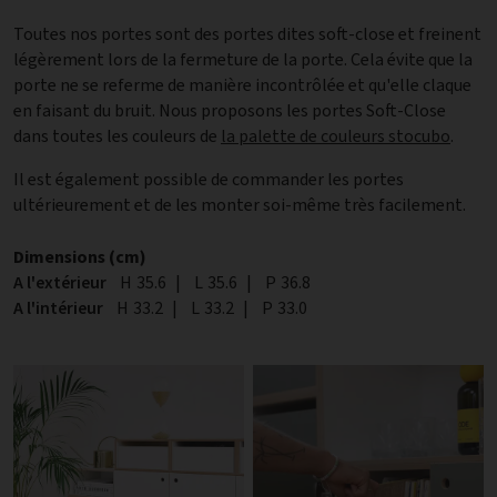
Toutes nos portes sont des portes dites soft-close et freinent
légèrement lors de la fermeture de la porte. Cela évite que la
porte ne se referme de manière incontrôlée et qu'elle claque
en faisant du bruit. Nous proposons les portes Soft-Close
dans toutes les couleurs de
la palette de couleurs stocubo
.
Il est également possible de commander les portes
ultérieurement et de les monter soi-même très facilement.
Dimensions (cm)
A l'extérieur
Hauteur
H
35.6
|
Largeur
L
35.6
|
Profondeur
P
36.8
A l'intérieur
Hauteur
H
33.2
|
Largeur
L
33.2
|
Profondeur
P
33.0