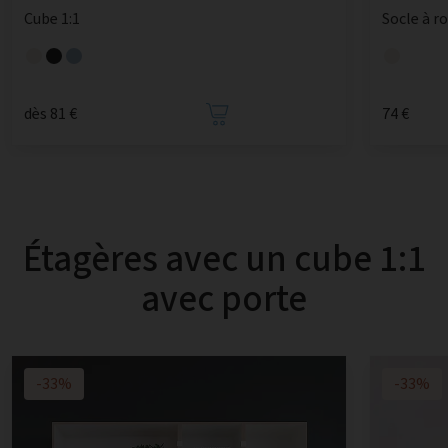
Cube 1:1
Socle à r
dès 81 €
74 €
Étagères avec un cube 1:1
avec porte
-33%
-33%