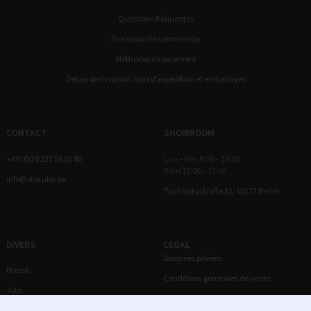
Questions fréquentes
Processus de commande
Méthodes de paiement
Délais de livraison, frais d'expédition et emballages
CONTACT
SHOWROOM
+49 (0)30 232 56 01 80
Lun – Ven 9:30 – 18:00
Sam 12:00 – 17:00
info@stocubo.de
Tucholskystraße 31, 10117 Berlin
DIVERS
LEGAL
Données privées
Presse
Conditions générales de vente
Jobs
Droit de rétractation