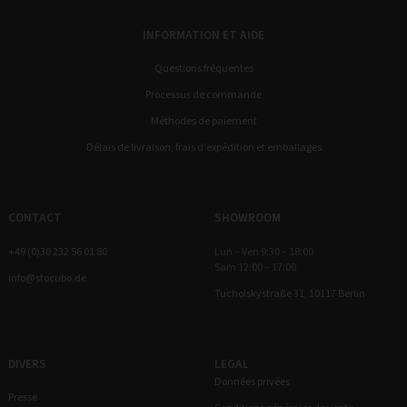
INFORMATION ET AIDE
Questions fréquentes
Processus de commande
Méthodes de paiement
Délais de livraison, frais d'expédition et emballages
CONTACT
SHOWROOM
+49 (0)30 232 56 01 80
Lun – Ven 9:30 – 18:00
Sam 12:00 – 17:00
info@stocubo.de
Tucholskystraße 31, 10117 Berlin
DIVERS
LEGAL
Données privées
Presse