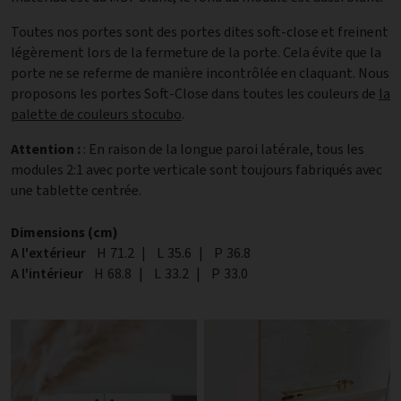
Toutes nos portes sont des portes dites soft-close et freinent
légèrement lors de la fermeture de la porte. Cela évite que la
porte ne se referme de manière incontrôlée en claquant. Nous
proposons les portes Soft-Close dans toutes les couleurs de
la
palette de couleurs stocubo
.
Attention :
: En raison de la longue paroi latérale, tous les
modules 2:1 avec porte verticale sont toujours fabriqués avec
une tablette centrée.
Dimensions (cm)
A l'extérieur
Hauteur
H
71.2
|
Largeur
L
35.6
|
Profondeur
P
36.8
A l'intérieur
Hauteur
H
68.8
|
Largeur
L
33.2
|
Profondeur
P
33.0