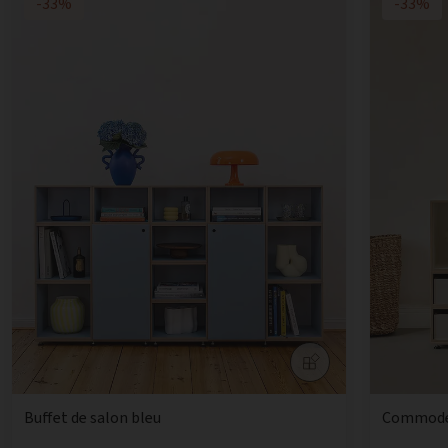
-33%
-33%
Buffet de salon bleu
Commode 