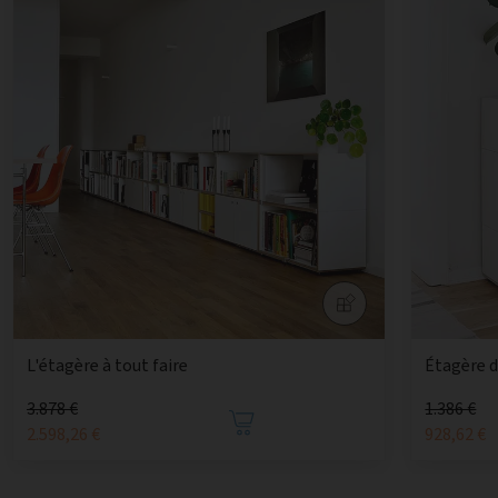
L'étagère à tout faire
Étagère d
3.878 €
1.386 €
2.598,26 €
928,62 €