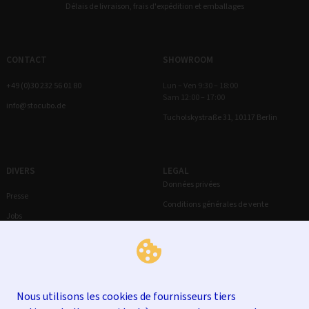
Délais de livraison, frais d'expédition et emballages
CONTACT
SHOWROOM
+49 (0)30 232 56 01 80
Lun – Ven 9:30 – 18:00
Sam 12:00 – 17:00
info@stocubo.de
Tucholskystraße 31, 10117 Berlin
DIVERS
LEGAL
Données privées
Presse
Conditions générales de vente
Jobs
Droit de rétractation
Mentions légales
Nous utilisons les cookies de fournisseurs tiers