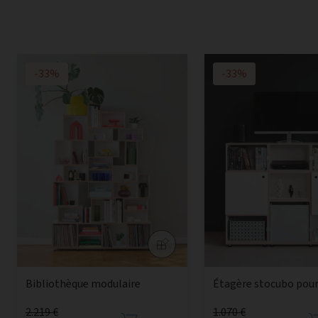
-33%
-33%
Bibliothèque modulaire
Étagère stocubo pou
2.219 €
1.070 €