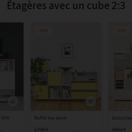
Étagères avec un cube 2:3
-33%
-33%
r DVD
Buffet bas jaune
Bibliothè
1.729 €
3.653 €