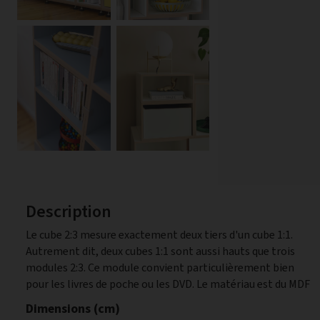
Description
Le cube 2:3 mesure exactement deux tiers d'un cube 1:1.
blanc, le fond du cube est aussi blanc. Si vous avez choisi
Autrement dit, deux cubes 1:1 sont aussi hauts que trois
l'option supplémentaire pour votre cube, veuillez tenir
modules 2:3. Ce module convient particulièrement bien
pour les livres de poche ou les DVD. Le matériau est du MDF
Dimensions (cm)