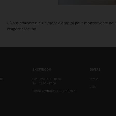
← Vous trouverez ici un
mode d'emploi
pour monter votre nou
étagère stocubo.
SHOWROOM
DIVERS
 80
Lun – Ven 9:30 – 18:00
Presse
Sam 12:00 – 17:00
Jobs
Tucholskystraße 31, 10117 Berlin