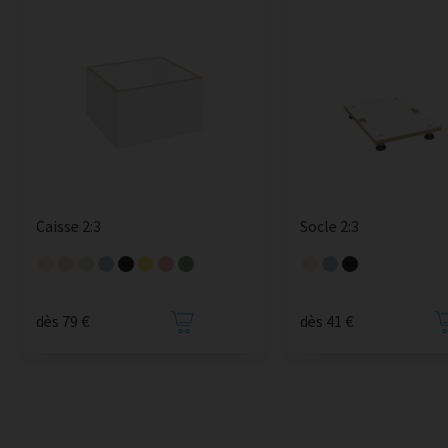
Caisse 2:3
Socle 2:3
dès 79 €
dès 41 €