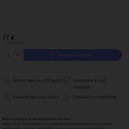
77 €
19.0% TVA incl.
Ajouter au panier
Retour dans les 100 jours
Extensible à tout
moment
Assemblage sans outils
Conception modulaire
Notre stratégie de développement durable
Depuis 2012, nous fabriquons nos produits exclusivement à Berlin et misons
entièrement sur le bois certifié PEFC issu de la gestion durable des forêts