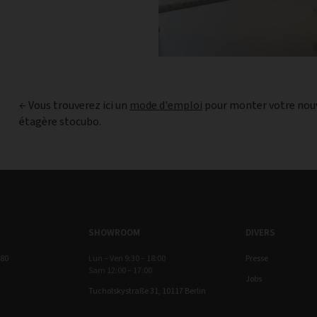
← Vous trouverez ici un
mode d'emploi
pour monter votre nou
étagère stocubo.
SHOWROOM
DIVERS
 80
Lun – Ven 9:30 – 18:00
Presse
Sam 12:00 – 17:00
Jobs
Tucholskystraße 31, 10117 Berlin