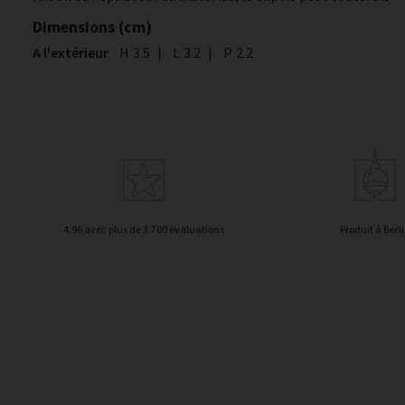
Dimensions (cm)
A l'extérieur
Hauteur
H
3.5
|
Largeur
L
3.2
|
Profondeur
P
2.2
4.96 avec plus de 3.700 évaluations
Produit à Berl