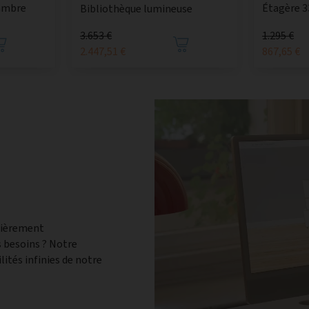
ambre
Étagère 3
Bibliothèque lumineuse
3.653 €
1.295 €
2.447,51 €
867,65 €
tièrement
 besoins ? Notre
lités infinies de notre