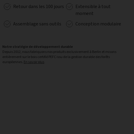
Retour dans les 100 jours
Extensible à tout
moment
Assemblage sans outils
Conception modulaire
Notre stratégie de développement durable
Depuis 2012, nous fabriquons nos produits exclusivement à Berlin et misons
entièrement sur le bois certifié PEFC issu de la gestion durable des forêts
européennes.
En savoir plus