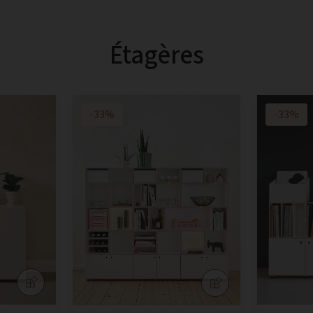
Étagères
-33%
-33%