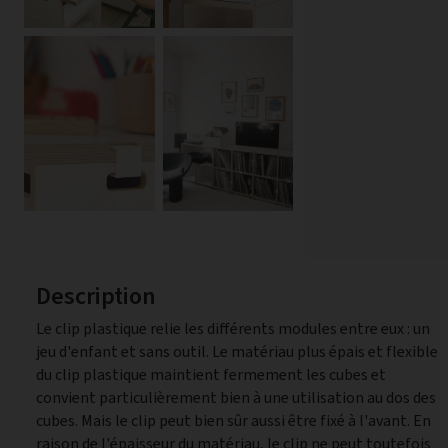
Description
Le clip plastique relie les différents modules entre eux : un
pas être combiné avec des portes et des caisses. À titre
jeu d'enfant et sans outil. Le matériau plus épais et flexible
indicatif, vous pouvez prévoir deux clips par cube. Si les
du clip plastique maintient fermement les cubes et
cubes sont fixés sur des socles à roulettes, nous
convient particulièrement bien à une utilisation au dos des
recommandons d'utiliser des clips à l'avant et à l'arrière
cubes. Mais le clip peut bien sûr aussi être fixé à l'avant. En
raison de l'épaisseur du matériau, le clip ne peut toutefois