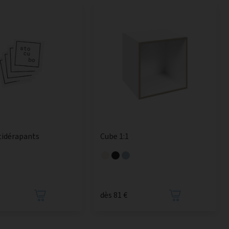
tidérapants
Cube 1:1
dès 81 €