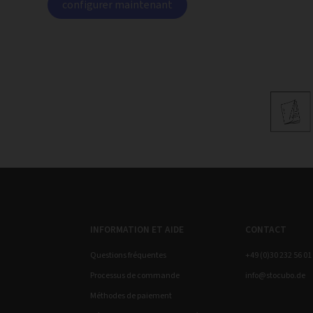
configurer maintenant
INFORMATION ET AIDE
CONTACT
Questions fréquentes
+49 (0)30 232 56 01
Processus de commande
info@stocubo.de
Méthodes de paiement