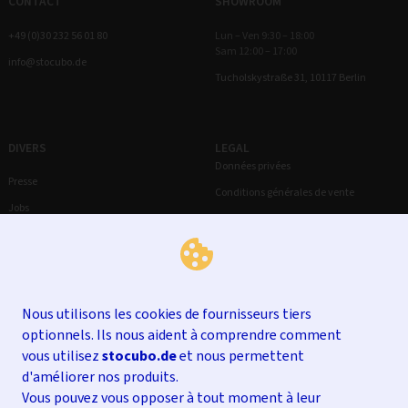
CONTACT
SHOWROOM
+49 (0)30 232 56 01 80
Lun – Ven 9:30 – 18:00
Sam 12:00 – 17:00
info@stocubo.de
Tucholskystraße 31, 10117 Berlin
DIVERS
LEGAL
Données privées
Presse
Conditions générales de vente
Jobs
Droit de rétractation
Mentions légales
Nous utilisons les cookies de fournisseurs tiers
optionnels. Ils nous aident à comprendre comment
vous utilisez
stocubo.de
et nous permettent
d'améliorer nos produits.
Vous pouvez vous opposer à tout moment à leur