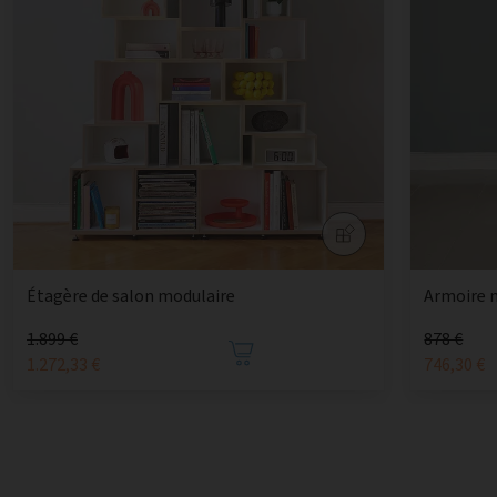
Étagère de salon modulaire
Armoire 
1.899 €
878 €
1.272,33 €
746,30 €