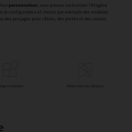
outon
personnaliser
, vous pouvez customiser l'étagère
ns le configurateur et choisir par exemple des modules
u des perçages pour câbles, des portes et des caisses
sign modulaire
Retour dans les 100 jours
e