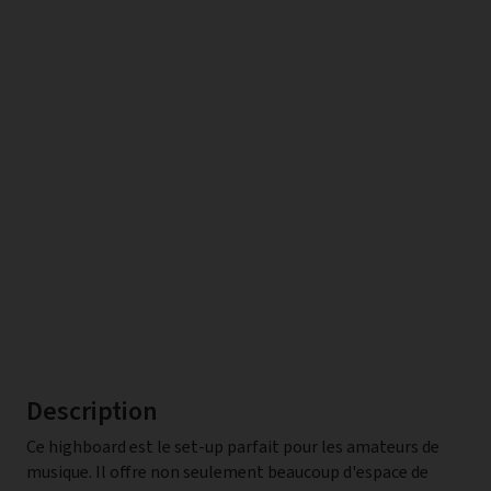
Description
Ce highboard est le set-up parfait pour les amateurs de
rangement généreux, dont deux avec des caisses et deux avec
musique. Il offre non seulement beaucoup d'espace de
des portes, idéal pour les accessoires électroniques et les