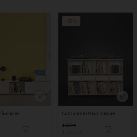
-33%
 à vinyles
Console de DJ sur mesure
1.729 €
1.158,43 €