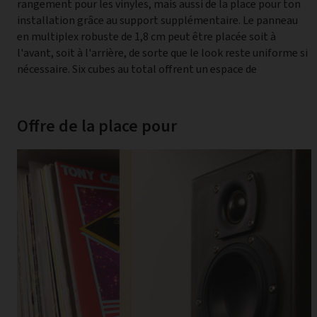
rangement pour les vinyles, mais aussi de la place pour ton
classeurs. Cinq modules 1:2, dont quatre avec des caisses,
installation grâce au support supplémentaire. Le panneau
sont en outre pratiques pour les petites choses dont on a
en multiplex robuste de 1,8 cm peut être placée soit à
souvent besoin. Une boîte 33 tours située à côté de
l'avant, soit à l'arrière, de sorte que le look reste uniforme si
l'installation offre en outre un accès direct aux disques
nécessaire. Six cubes au total offrent un espace de
Offre de la place pour