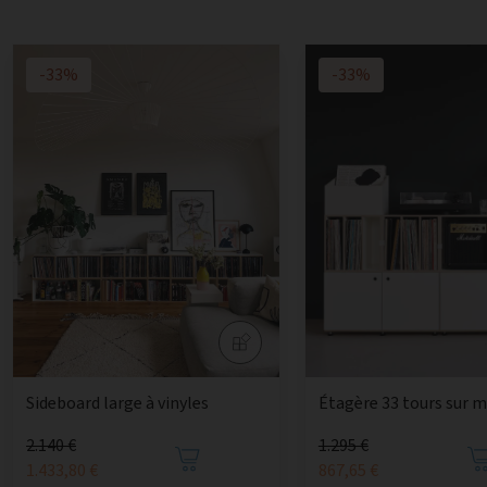
-33%
-33%
Sideboard large à vinyles
Étagère 33 tours sur 
2.140 €
1.295 €
1.433,80 €
867,65 €