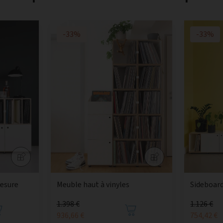
-33%
-33%
mesure
Meuble haut à vinyles
Sideboard
1.398 €
1.126 €
936,66 €
754,42 €