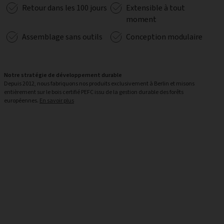
Retour dans les 100 jours
Extensible à tout
moment
Assemblage sans outils
Conception modulaire
Notre stratégie de développement durable
Depuis 2012, nous fabriquons nos produits exclusivement à Berlin et misons
entièrement sur le bois certifié PEFC issu de la gestion durable des forêts
européennes.
En savoir plus