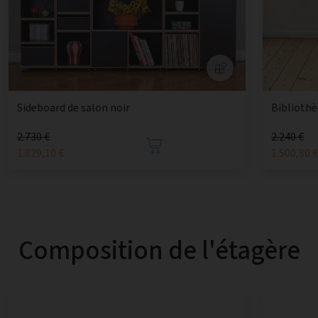
Sideboard de salon noir
Bibliothè
2.730 €
2.240 €
1.829,10 €
1.500,80 
Composition de l'étagère