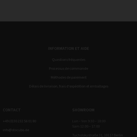
INFORMATION ET AIDE
Questions fréquentes
Processus de commande
Méthodes de paiement
Délais de livraison, frais d'expédition et emballages
CONTACT
SHOWROOM
+49 (0)30 232 56 01 80
Lun – Ven 9:30 – 18:00
Sam 12:00 – 17:00
info@stocubo.de
Tucholskystraße 31, 10117 Berlin