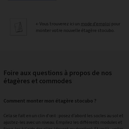
← Vous trouverez ici un
mode d'emploi
pour
monter votre nouvelle étagère stocubo.
Foire aux questions à propos de nos
étagères et commodes
Comment monter mon étagère stocubo ?
Cela se fait en un clin d'œil : posez d'abord les socles au sol et
ajustez-les avec un niveau. Empilez les différents modules et
fixez-les à l'aide des clips (devant ou derrière). Et voilà - votre