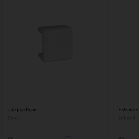
Patins an
Clip plastique
Lot de 4
Blanc
3 €
3 €