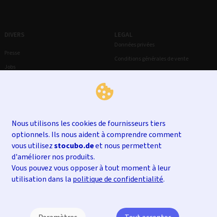
DIVERS
LEGAL
Données privées
Presse
Conditions générales de vente
Jobs
Droit de rétractation
Mentions légales
Nous utilisons les cookies de fournisseurs tiers
optionnels. Ils nous aident à comprendre comment
vous utilisez
stocubo.de
et nous permettent
d'améliorer nos produits.
Vous pouvez vous opposer à tout moment à leur
utilisation dans la
politique de confidentialité
.