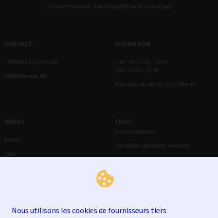
Délais de livraison, frais d'expédition et emballages
CONTACT
SHOWROOM
+49 (0)30 232 56 01 80
Lun – Ven 9:30 – 18:00
Sam 12:00 – 17:00
info@stocubo.de
Tucholskystraße 31, 10117 Berlin
DIVERS
LEGAL
Données privées
Presse
Conditions générales de vente
Jobs
Droit de rétractation
Mentions légales
Nous utilisons les cookies de fournisseurs tiers