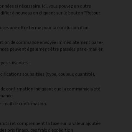
nnées si nécessaire. Ici, vous pouvez en outre
ifier à nouveau en cliquant sur le bouton "Retour
ites une offre ferme pour la conclusion d'un
irmation de commande envoyée immédiatement par e-
mandes peuvent également être passées par e-mail en
pes suivantes :
cifications souhaitées (type, couleur, quantité),
de confirmation indiquant que la commande a été
mmande.
l'e-mail de confirmation.
(bruts) et comprennent la taxe sur la valeur ajoutée
des prix finaux, des frais d'expédition