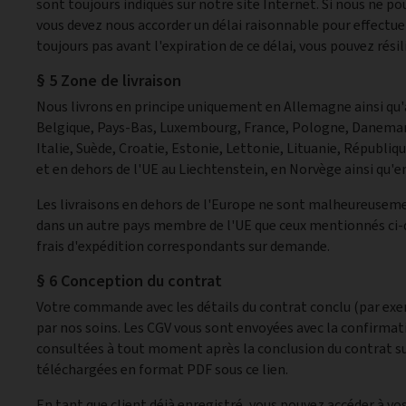
sont toujours indiqués sur notre site Internet. Si nous ne pou
vous devez nous accorder un délai raisonnable pour effectuer
toujours pas avant l'expiration de ce délai, vous pouvez résil
§ 5 Zone de livraison
Nous livrons en principe uniquement en Allemagne ainsi qu'
Belgique, Pays-Bas, Luxembourg, France, Pologne, Danemark
Italie, Suède, Croatie, Estonie, Lettonie, Lituanie, Républi
et en dehors de l'UE au Liechtenstein, en Norvège ainsi qu'en
Les livraisons en dehors de l'Europe ne sont malheureusemen
dans un autre pays membre de l'UE que ceux mentionnés ci-de
frais d'expédition correspondants sur demande.
§ 6 Conception du contrat
Votre commande avec les détails du contrat conclu (par exemp
par nos soins. Les CGV vous sont envoyées avec la confirm
consultées à tout moment après la conclusion du contrat sur
téléchargées en format PDF sous ce lien.
En tant que client déjà enregistré, vous pouvez accéder à 