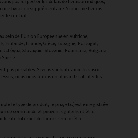
vons pas respecter les délais de livraison indiqués,
 une livraison supplémentaire. Si nous ne livrons
ier le contrat.
au sein de l'Union Européenne en Autriche,
, Finlande, Irlande, Grèce, Espagne, Portugal,
que tchèque, Slovaquie, Slovénie, Roumanie, Bulgarie
 Suisse.
t pas possibles. Si vous souhaitez une livraison
ssus, nous nous ferons un plaisir de calculer les
le le type de produit, le prix, etc.) est enregistrée
ation de commande et peuvent également être
 le site Internet du fournisseur ou être
vos commandes passées via la zone de connexion