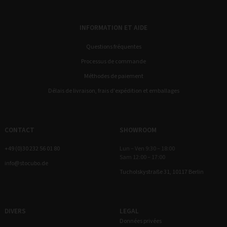
INFORMATION ET AIDE
Questions fréquentes
Processus de commande
Méthodes de paiement
Délais de livraison, frais d'expédition et emballages
CONTACT
SHOWROOM
+49 (0)30 232 56 01 80
Lun – Ven 9:30 – 18:00
Sam 12:00 – 17:00
info@stocubo.de
Tucholskystraße 31, 10117 Berlin
DIVERS
LEGAL
Données privées