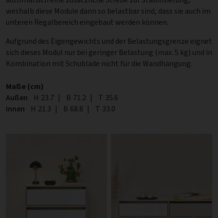
weshalb diese Module dann so belastbar sind, dass sie auch im
unteren Regalbereich eingebaut werden können.
Aufgrund des Eigengewichts und der Belastungsgrenze eignet
sich dieses Modul nur bei geringer Belastung (max. 5 kg) und in
Kombination mit Schublade nicht für die Wandhängung.
Maße (cm)
Außen
Höhe
H
23.7
|
Breite
B
71.2
|
Tiefe
T
35.6
Innen
Höhe
H
21.3
|
Breite
B
68.8
|
Tiefe
T
33.0