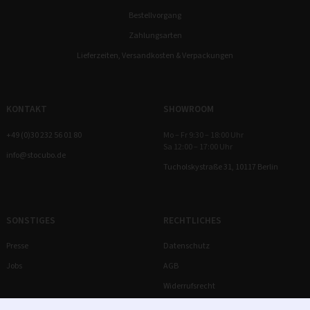
Bestellvorgang
Zahlungsarten
Lieferzeiten, Versandkosten & Verpackungen
KONTAKT
SHOWROOM
+49 (0)30 232 56 01 80
Mo – Fr 9:30 – 18:00 Uhr
Sa 12:00 – 17:00 Uhr
info@stocubo.de
Tucholskystraße 31, 10117 Berlin
SONSTIGES
RECHTLICHES
Presse
Datenschutz
Jobs
AGB
Widerrufsrecht
Impressum