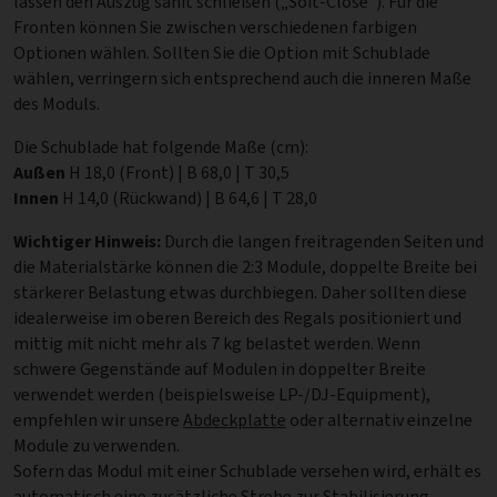
lassen den Auszug sanft schließen („Soft-Close“). Für die
Fronten können Sie zwischen verschiedenen farbigen
Optionen wählen. Sollten Sie die Option mit Schublade
wählen, verringern sich entsprechend auch die inneren Maße
des Moduls.
Die Schublade hat folgende Maße (cm):
Außen
H 18,0 (Front) | B 68,0 | T 30,5
Innen
H 14,0 (Rückwand) | B 64,6 | T 28,0
Wichtiger Hinweis:
Durch die langen freitragenden Seiten und
die Materialstärke können die 2:3 Module, doppelte Breite bei
stärkerer Belastung etwas durchbiegen. Daher sollten diese
idealerweise im oberen Bereich des Regals positioniert und
mittig mit nicht mehr als 7 kg belastet werden. Wenn
schwere Gegenstände auf Modulen in doppelter Breite
verwendet werden (beispielsweise LP-/DJ-Equipment),
empfehlen wir unsere
Abdeckplatte
oder alternativ einzelne
Module zu verwenden.
Sofern das Modul mit einer Schublade versehen wird, erhält es
automatisch eine zusätzliche Strebe zur Stabilisierung,