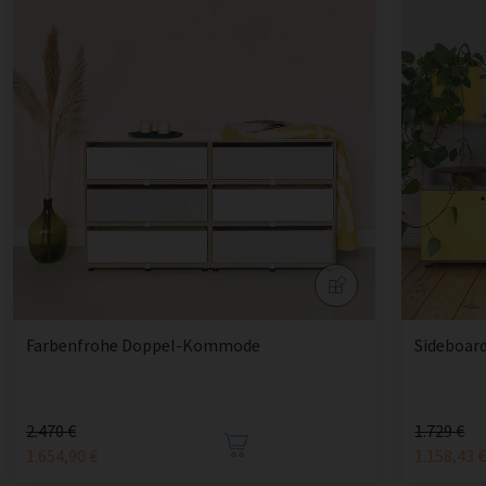
Farbenfrohe Doppel-Kommode
Sideboar
2.470 €
1.729 €
1.654,90 €
1.158,43 