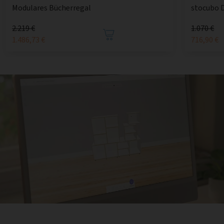
Modulares Bücherregal
stocubo 
2.219 €
1.070 €
1.486,73 €
716,90 €