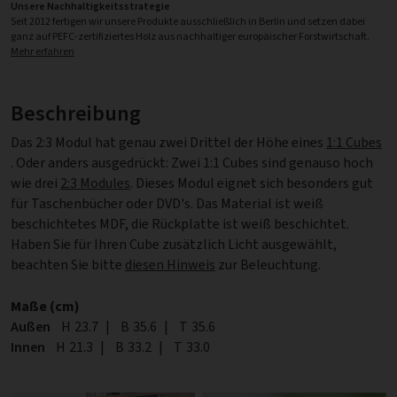
Unsere Nachhaltigkeitsstrategie
Seit 2012 fertigen wir unsere Produkte ausschließlich in Berlin und setzen dabei
ganz auf PEFC-zertifiziertes Holz aus nachhaltiger europäischer Forstwirtschaft.
Mehr erfahren
Beschreibung
Das 2:3 Modul hat genau zwei Drittel der Höhe eines
1:1 Cubes
. Oder anders ausgedrückt: Zwei 1:1 Cubes sind genauso hoch
wie drei
2:3 Modules
. Dieses Modul eignet sich besonders gut
für Taschenbücher oder DVD's. Das Material ist weiß
beschichtetes MDF, die Rückplatte ist weiß beschichtet.
Haben Sie für Ihren Cube zusätzlich Licht ausgewählt,
beachten Sie bitte
diesen Hinweis
zur Beleuchtung.
Maße (cm)
Außen
Höhe
H
23.7
|
Breite
B
35.6
|
Tiefe
T
35.6
Innen
Höhe
H
21.3
|
Breite
B
33.2
|
Tiefe
T
33.0