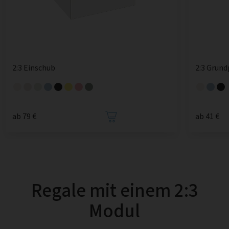
2:3 Einschub
2:3 Grund
ab 79 €
ab 41 €
Regale mit einem 2:3
Modul