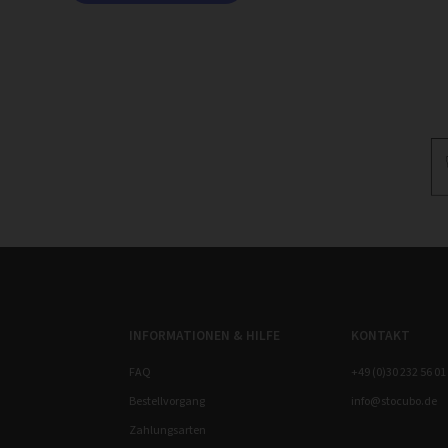
INFORMATIONEN & HILFE
KONTAKT
FAQ
+49 (0)30 232 56 01
Bestellvorgang
info@stocubo.de
Zahlungsarten