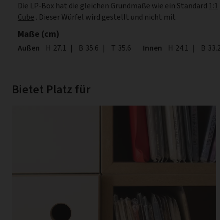
Die LP-Box hat die gleichen Grundmaße wie ein Standard
1:1
Cube
. Dieser Würfel wird gestellt und nicht mit
Maße (cm)
Außen
Höhe
H
27.1
|
Breite
B
35.6
|
Tiefe
T
35.6
Innen
Höhe
H
24.1
|
Breite
B
33.
Bietet Platz für