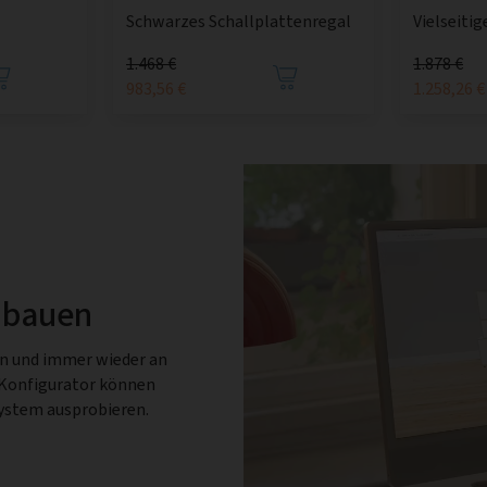
Vielseiti
Schwarzes Schallplattenregal
1.468 €
1.878 €
983,56 €
1.258,26 €
 bauen
en und immer wieder an
-Konfigurator können
System ausprobieren.