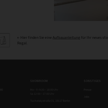
← Hier finden Sie eine
Aufbauanleitung
für Ihr neues st
Regal.
SHOWROOM
SONSTIGES
 80
Mo – Fr 9:30 – 18:00 Uhr
Presse
Sa 12:00 – 17:00 Uhr
Jobs
Tucholskystraße 31, 10117 Berlin