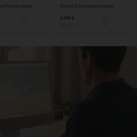
ges Plattenregal
Hohes Schallplattenregal
1.398 €
936,66 €