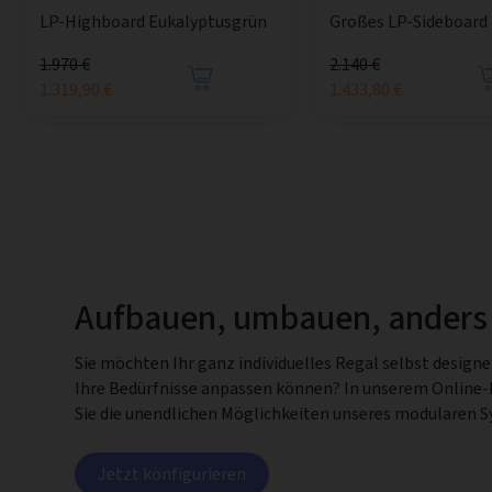
LP-Highboard Eukalyptusgrün
Großes LP-Sideboard
1.970 €
2.140 €
1.319,90 €
1.433,80 €
Aufbauen, umbauen, anders
Sie möchten Ihr ganz individuelles Regal selbst design
Ihre Bedürfnisse anpassen können? In unserem Online
Sie die unendlichen Möglichkeiten unseres modularen 
Jetzt konfigurieren