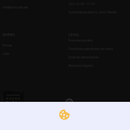
Sam 12:00 – 17:00
info@stocubo.de
Tucholskystraße 31, 10117 Berlin
DIVERS
LEGAL
Données privées
Presse
Conditions générales de vente
Jobs
Droit de rétractation
Mentions légales