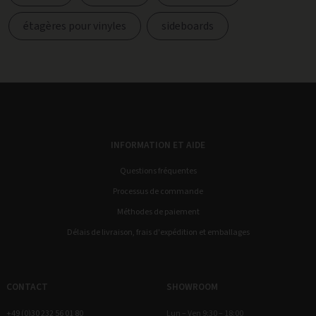
étagères pour vinyles
sideboards
INFORMATION ET AIDE
Questions fréquentes
Processus de commande
Méthodes de paiement
Délais de livraison, frais d'expédition et emballages
CONTACT
SHOWROOM
+49 (0)30 232 56 01 80
Lun – Ven 9:30 – 18:00