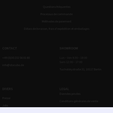
Questions fréquentes
Processus de commande
Méthodes de paiement
Délais de livraison, frais d'expédition et emballages
CONTACT
SHOWROOM
+49 (0)30 232 56 01 80
Lun – Ven 9:30 – 18:00
Sam 12:00 – 17:00
info@stocubo.de
Tucholskystraße 31, 10117 Berlin
DIVERS
LEGAL
Données privées
Presse
Conditions générales de vente
Jobs
Droit de rétractation