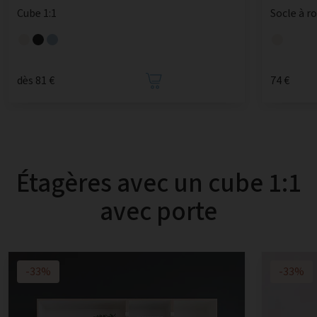
Cube 1:1
Socle à r
dès 81 €
74 €
Étagères avec un cube 1:1
avec porte
-33%
-33%