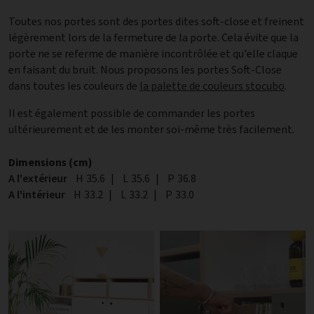
Toutes nos portes sont des portes dites soft-close et freinent
légèrement lors de la fermeture de la porte. Cela évite que la
porte ne se referme de manière incontrôlée et qu'elle claque
en faisant du bruit. Nous proposons les portes Soft-Close
dans toutes les couleurs de
la palette de couleurs stocubo
.
Il est également possible de commander les portes
ultérieurement et de les monter soi-même très facilement.
Dimensions (cm)
A l'extérieur
Hauteur
H
35.6
|
Largeur
L
35.6
|
Profondeur
P
36.8
A l'intérieur
Hauteur
H
33.2
|
Largeur
L
33.2
|
Profondeur
P
33.0