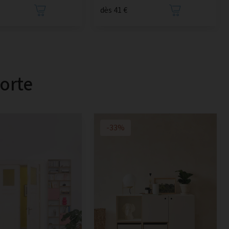
dès 41 €
orte
-33%