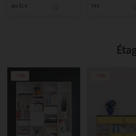
dès 81 €
74 €
Étag
-33%
-33%