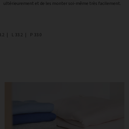
ultérieurement et de les monter soi-même très facilement.
teur
3.2
|
Largeur
L
33.2
|
Profondeur
P
33.0