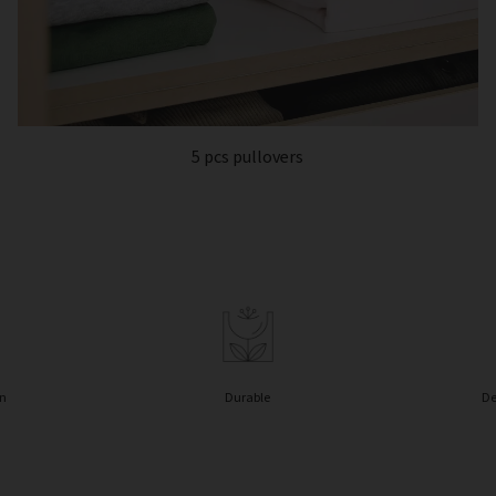
5 pcs pullovers
in
Durable
De