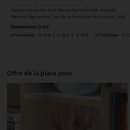
Toutes nos portes sont des portes dites soft-close et
freinent légèrement lors de la fermeture de la porte. Cela
Dimensions (cm)
A l'extérieur
Hauteur
H
35.6
|
Largeur
L
35.6
|
Profondeur
P
36.8
A l'intérieur
Hau
H
3
Offre de la place pour