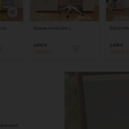
tron
Bureau modulaire L
Bibliothè
2.699 €
2.478 €
1.808,33 €
1.660,26 €
tièrement