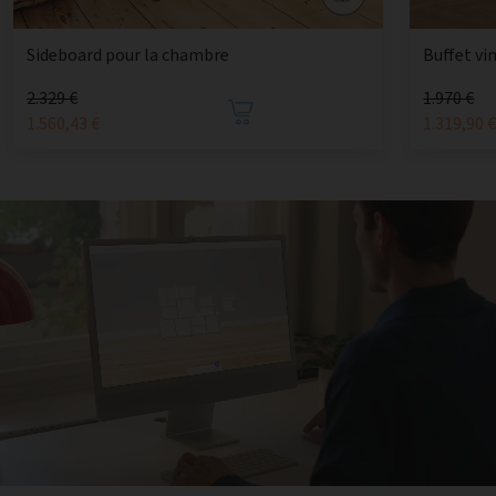
Sideboard pour la chambre
Buffet vi
2.329 €
1.970 €
1.560,43 €
1.319,90 