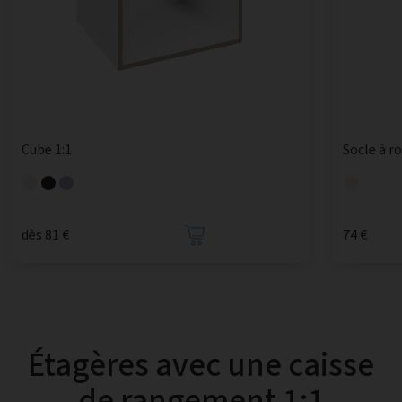
Cube 1:1
Socle à r
dès 81 €
74 €
Étagères avec une caisse
de rangement 1:1