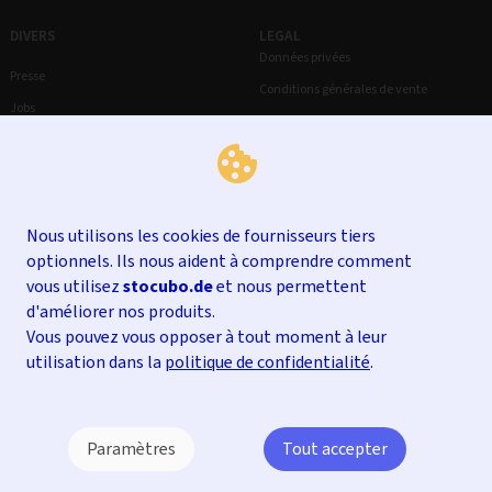
DIVERS
LEGAL
Données privées
Presse
Conditions générales de vente
Jobs
Droit de rétractation
Mentions légales
Nous utilisons les cookies de fournisseurs tiers
optionnels. Ils nous aident à comprendre comment
vous utilisez
stocubo.de
et nous permettent
d'améliorer nos produits.
Vous pouvez vous opposer à tout moment à leur
utilisation dans la
politique de confidentialité
.
Paramètres
Tout accepter