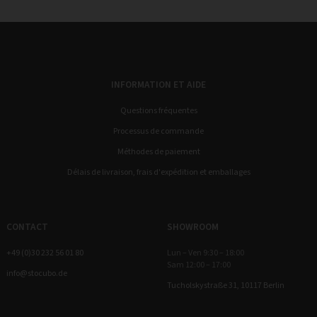
INFORMATION ET AIDE
Questions fréquentes
Processus de commande
Méthodes de paiement
Délais de livraison, frais d'expédition et emballages
CONTACT
SHOWROOM
+49 (0)30 232 56 01 80
Lun – Ven 9:30 – 18:00
Sam 12:00 – 17:00
info@stocubo.de
Tucholskystraße 31, 10117 Berlin