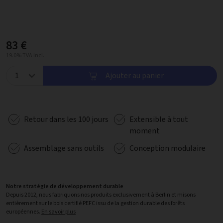
83 €
19.0% TVA incl.
Ajouter au panier
Retour dans les 100 jours
Extensible à tout
moment
Assemblage sans outils
Conception modulaire
Notre stratégie de développement durable
Depuis 2012, nous fabriquons nos produits exclusivement à Berlin et misons
entièrement sur le bois certifié PEFC issu de la gestion durable des forêts
européennes.
En savoir plus