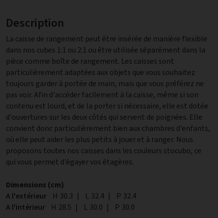
Description
La caisse de rangement peut être insérée de manière flexible
dans nos cubes 1:1 ou 2:1 ou être utilisée séparément dans la
pièce comme boîte de rangement. Les caisses sont
particulièrement adaptées aux objets que vous souhaitez
toujours garder à portée de main, mais que vous préférez ne
pas voir. Afin d'accéder facilement à la caisse, même si son
contenu est lourd, et de la porter si nécessaire, elle est dotée
d'ouvertures sur les deux côtés qui servent de poignées. Elle
convient donc particulièrement bien aux chambres d'enfants,
où elle peut aider les plus petits à jouer et à ranger. Nous
proposons toutes nos caisses dans les couleurs stocubo, ce
qui vous permet d'égayer vos étagères.
Dimensions (cm)
A l'extérieur
Hauteur
H
30.3
|
Largeur
L
32.4
|
Profondeur
P
32.4
A l'intérieur
Hauteur
H
28.5
|
Largeur
L
30.0
|
Profondeur
P
30.0