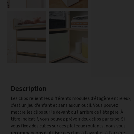
Description
Les clips relient les différents modules d'étagère entre eux,
afin de garantir la stabilité. Bien que les clips en aluminium
c'est un jeu d'enfant et sans aucun outil. Vous pouvez
soient plus élégants que leurs homologues en plastique, ils
mettre les clips sur le devant ou l'arrière de l'étagère. À
sont moins flexibles. Par conséquent, ils manquent parfois
titre indicatif, vous pouvez prévoir deux clips par cube. Si
de la marge nécessaire pour se combiner avec nos patins
vous fixez des cubes sur des plateaux roulants, nous vous
recommandons d'utiliser des clips à l'avant et à l'arrière