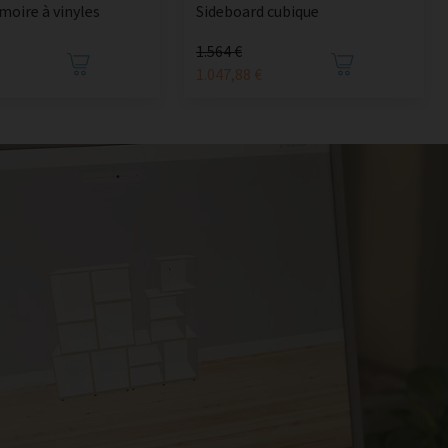
moire à vinyles
Sideboard cubique
1.564 €
1.047,88 €