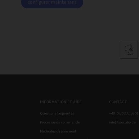
configurer maintenant
INFORMATION ET AIDE
CONTACT
Questions fréquentes
+49 (0)30 232 56 01
Processus de commande
info@stocubo.de
Méthodes de paiement