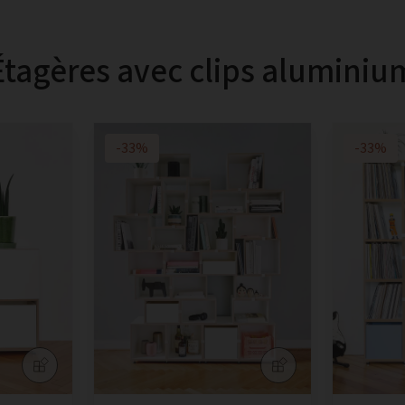
Étagères avec clips aluminiu
-33%
-33%