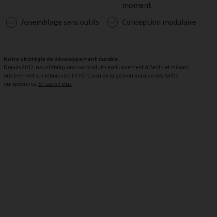
moment
Assemblage sans outils
Conception modulaire
Notre stratégie de développement durable
Depuis 2012, nous fabriquons nos produits exclusivement à Berlin et misons
entièrement sur le bois certifié PEFC issu de la gestion durable des forêts
européennes.
En savoir plus