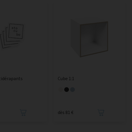
tidérapants
Cube 1:1
dès 81 €