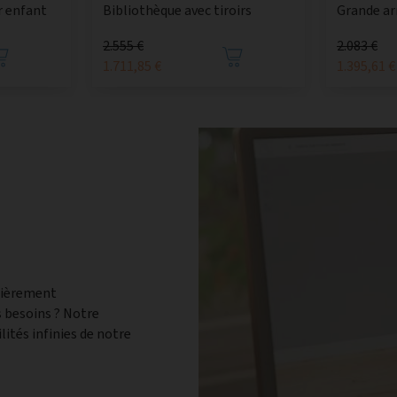
 enfant
Bibliothèque avec tiroirs
Grande ar
2.555 €
2.083 €
1.711,85 €
1.395,61 €
tièrement
 besoins ? Notre
lités infinies de notre