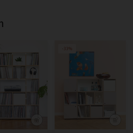
m
-33%