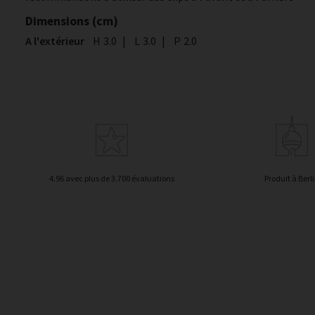
Dimensions (cm)
A l'extérieur
Hauteur
H
3.0
|
Largeur
L
3.0
|
Profondeur
P
2.0
4.96 avec plus de 3.700 évaluations
Produit à Berl