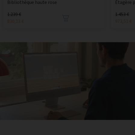
Bibliothèque haute rose
Étagère p
1.239 €
1.453 €
830,13 €
973,51 €