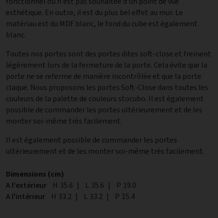
fonctionnel ou n'est pas souhaitée d'un point de vue
esthétique. En outre, il est du plus bel effet au mur. Le
matériau est du MDF blanc, le fond du cube est également
blanc.
Toutes nos portes sont des portes dites soft-close et freinent
légèrement lors de la fermeture de la porte. Cela évite que la
porte ne se referme de manière incontrôlée et que la porte
claque. Nous proposons les portes Soft-Close dans toutes les
couleurs de la palette de couleurs stocubo. Il est également
possible de commander les portes ultérieurement et de les
monter soi-même très facilement.
Il est également possible de commander les portes
ultérieurement et de les monter soi-même très facilement.
Dimensions (cm)
A l'extérieur
Hauteur
H
35.6
|
Largeur
L
35.6
|
Profondeur
P
19.0
A l'intérieur
Hauteur
H
33.2
|
Largeur
L
33.2
|
Profondeur
P
15.4