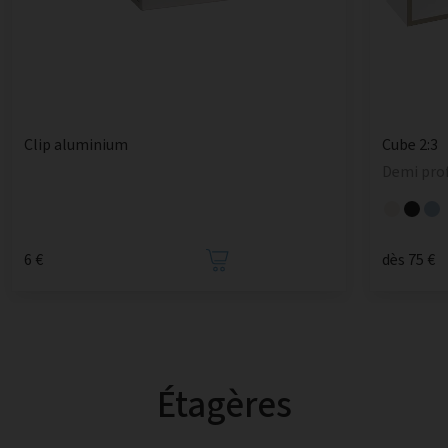
Clip aluminium
Cube 2:3
Demi prof
6 €
dès 75 €
Étagères