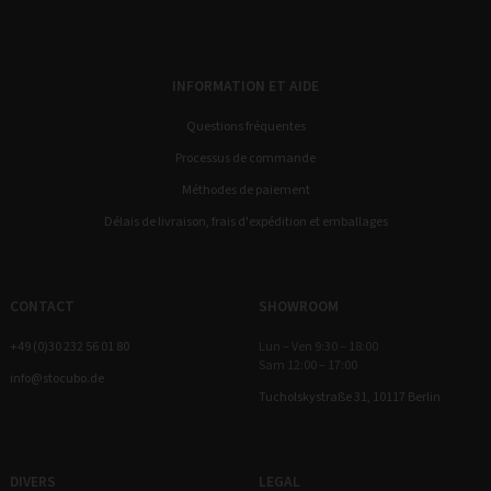
INFORMATION ET AIDE
Questions fréquentes
Processus de commande
Méthodes de paiement
Délais de livraison, frais d'expédition et emballages
CONTACT
SHOWROOM
+49 (0)30 232 56 01 80
Lun – Ven 9:30 – 18:00
Sam 12:00 – 17:00
info@stocubo.de
Tucholskystraße 31, 10117 Berlin
DIVERS
LEGAL