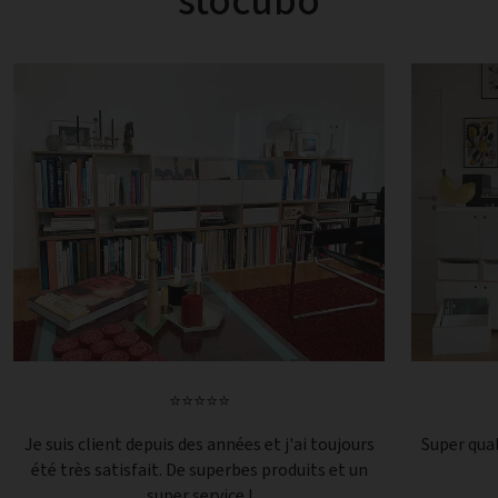
stocubo
⭐⭐⭐⭐⭐
Je suis client depuis des années et j'ai toujours
Super qual
été très satisfait. De superbes produits et un
super service !