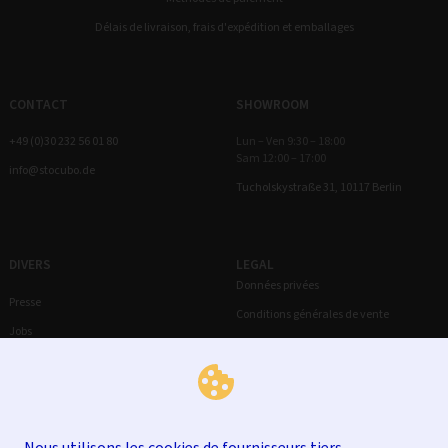
Délais de livraison, frais d'expédition et emballages
CONTACT
SHOWROOM
+49 (0)30 232 56 01 80
Lun – Ven 9:30 – 18:00
Sam 12:00 – 17:00
info@stocubo.de
Tucholskystraße 31, 10117 Berlin
DIVERS
LEGAL
Données privées
Presse
Conditions générales de vente
Jobs
Droit de rétractation
Mentions légales
Nous utilisons les cookies de fournisseurs tiers