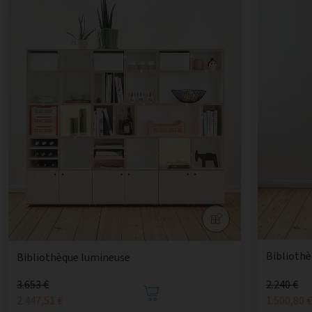
Bibliothè
Bibliothèque lumineuse
3.653 €
2.240 €
2.447,51 €
1.500,80 