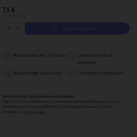
71 €
19.0% TVA incl.
Ajouter au panier
Retour dans les 100 jours
Extensible à tout
moment
Assemblage sans outils
Conception modulaire
Notre stratégie de développement durable
Depuis 2012, nous fabriquons nos produits exclusivement à Berlin et misons
entièrement sur le bois certifié PEFC issu de la gestion durable des forêts
européennes.
En savoir plus