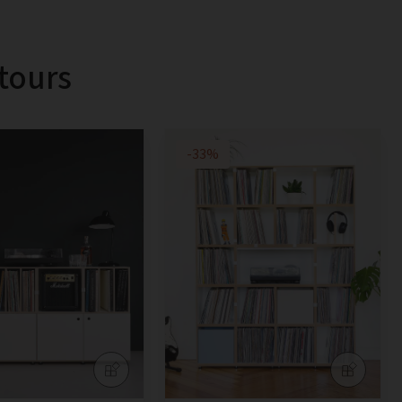
tours
-33%