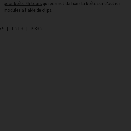
pour boîte 45 tours
qui permet de fixer la boîte sur d'autres
modules à l'aide de clips.
teur
5.9
|
Largeur
L
21.3
|
Profondeur
P
33.2