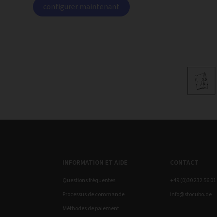
configurer maintenant
INFORMATION ET AIDE
CONTACT
Questions fréquentes
+49 (0)30 232 56 01
Processus de commande
info@stocubo.de
Méthodes de paiement