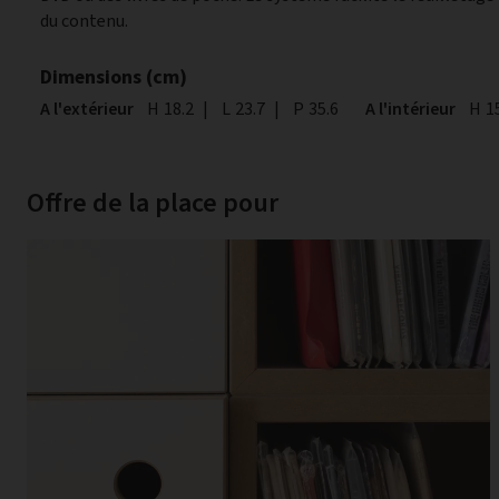
du contenu.
Dimensions (cm)
A l'extérieur
Hauteur
H
18.2
|
Largeur
L
23.7
|
Profondeur
P
35.6
A l'intérieur
Hau
H
1
Offre de la place pour