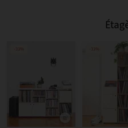
Étagè
-33%
-33%