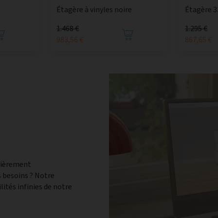
Étagère à vinyles noire
Étagère 3
1.468 €
1.295 €
983,56 €
867,65 €
tièrement
 besoins ? Notre
lités infinies de notre