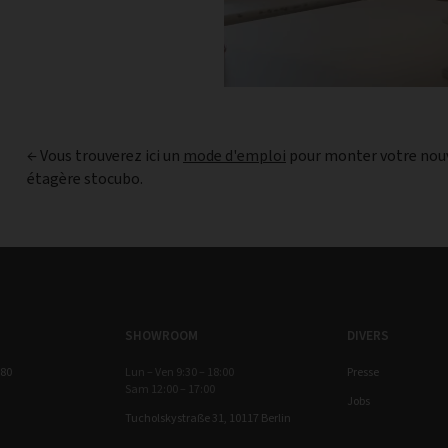
← Vous trouverez ici un
mode d'emploi
pour monter votre nou
étagère stocubo.
SHOWROOM
DIVERS
 80
Lun – Ven 9:30 – 18:00
Presse
Sam 12:00 – 17:00
Jobs
Tucholskystraße 31, 10117 Berlin