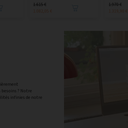
1.615 €
1.970 €
1.082,05 €
1.319,90 €
tièrement
 besoins ? Notre
lités infinies de notre