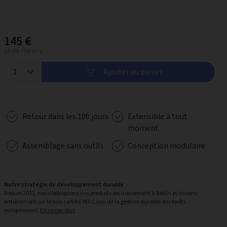
145 €
19.0% TVA incl.
Ajouter au panier
Retour dans les 100 jours
Extensible à tout
moment
Assemblage sans outils
Conception modulaire
Notre stratégie de développement durable
Depuis 2012, nous fabriquons nos produits exclusivement à Berlin et misons
entièrement sur le bois certifié PEFC issu de la gestion durable des forêts
européennes.
En savoir plus