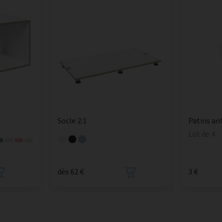
Socle 2:1
Patins an
Lot de 4
dès 62 €
3 €