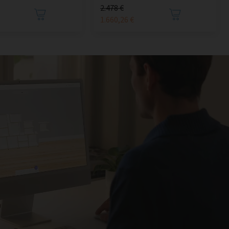
2.478 €
1.660,26 €