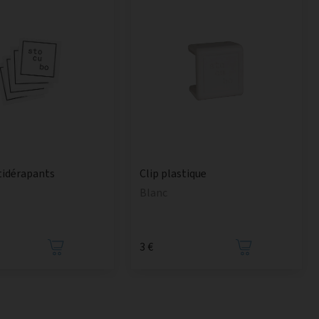
tidérapants
Clip plastique
Blanc
3 €