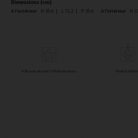
Dimensions (cm)
A l'extérieur
Hauteur
H
35.6
|
Largeur
L
71.2
|
Profondeur
P
35.6
A l'intérieur
Hau
H
3
4.96 avec plus de 3.700 évaluations
Produit à Berl