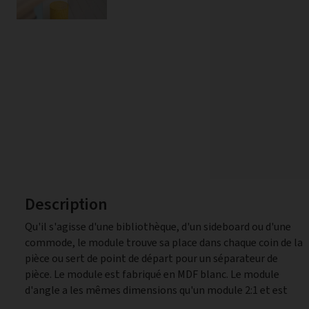
Description
Qu'il s'agisse d'une bibliothèque, d'un sideboard ou d'une
donc exactement deux fois plus large qu'un module 1:1. Le
commode, le module trouve sa place dans chaque coin de la
panneau est collé au ras du bord avant et cache la moitié du
pièce ou sert de point de départ pour un séparateur de
module, ce qui permet de le cliper à angle droit ce cube avec
pièce. Le module est fabriqué en MDF blanc. Le module
d'angle a les mêmes dimensions qu'un module 2:1 et est