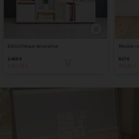
Bibliothèque décorative
Meuble r
2.468 €
827 €
1.653,56 €
702,95 €