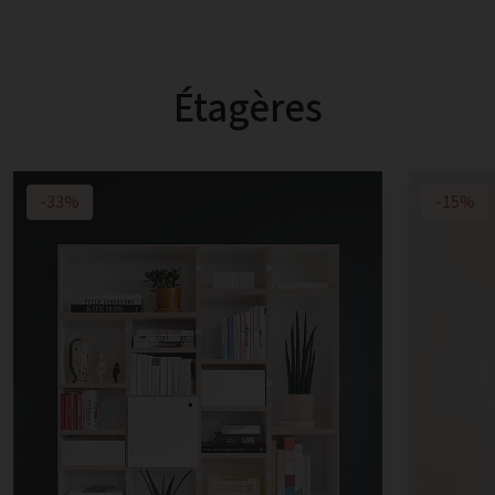
Étagères
-33%
-15%