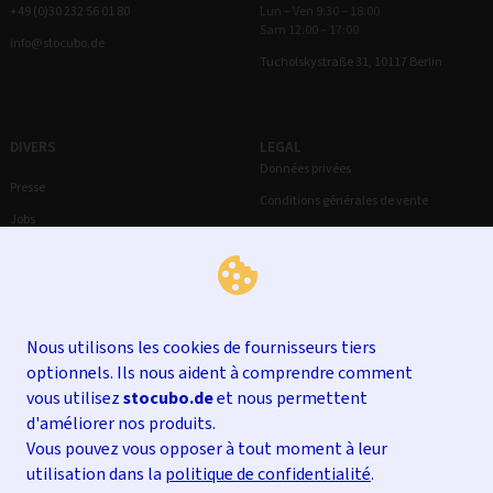
+49 (0)30 232 56 01 80
Lun – Ven 9:30 – 18:00
Sam 12:00 – 17:00
info@stocubo.de
Tucholskystraße 31, 10117 Berlin
DIVERS
LEGAL
Données privées
Presse
Conditions générales de vente
Jobs
Droit de rétractation
Mentions légales
Nous utilisons les cookies de fournisseurs tiers
optionnels. Ils nous aident à comprendre comment
vous utilisez
stocubo.de
et nous permettent
d'améliorer nos produits.
Vous pouvez vous opposer à tout moment à leur
utilisation dans la
politique de confidentialité
.