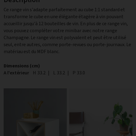
Ce range vin s'adapte parfaitement au cube 1:1 standard et
transforme le cube en une élégante étagère à vin pouvant
accueillir jusqu'à 12 bouteilles de vin. En plus de ce range vin,
vous pouvez compléter votre minibar avec notre range
Champagne. Le range vin est polyvalent et peut être utilisé
seul, entre autres, comme porte-revues ou porte-journaux. Le
matériau est du MDF blanc.
Dimensions (cm)
A l'extérieur
Hauteur
H
33.2
|
Largeur
L
33.2
|
Profondeur
P
33.0