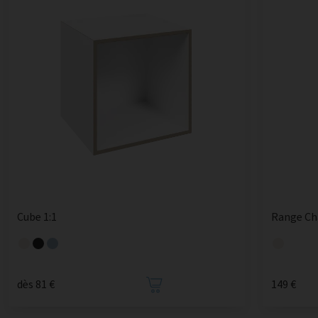
Cube 1:1
Range C
dès 81 €
149 €