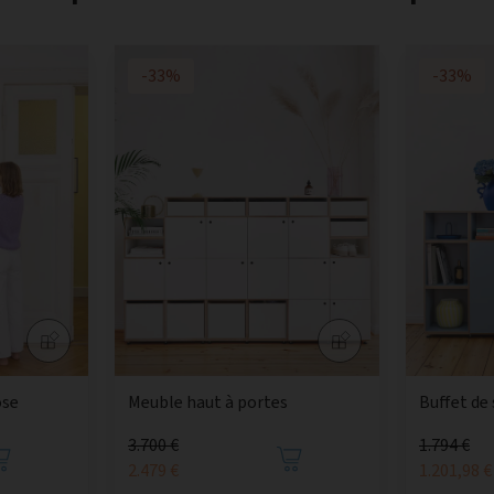
-33%
-33%
ose
Meuble haut à portes
Buffet de
3.700 €
1.794 €
2.479 €
1.201,98 €