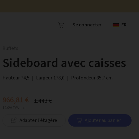
Se connecter
FR
Buffets
Sideboard avec caisses
Hauteur 74,5
|
Largeur 178,0
|
Profondeur 35,7 cm
966,81 €
1.443 €
19.0% TVA incl.
Adapter l'étagère
Ajouter au panier