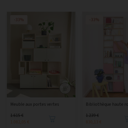
-33%
-33%
Meuble aux portes vertes
Bibliothèque haute r
1.615 €
1.239 €
1.082,05 €
830,13 €