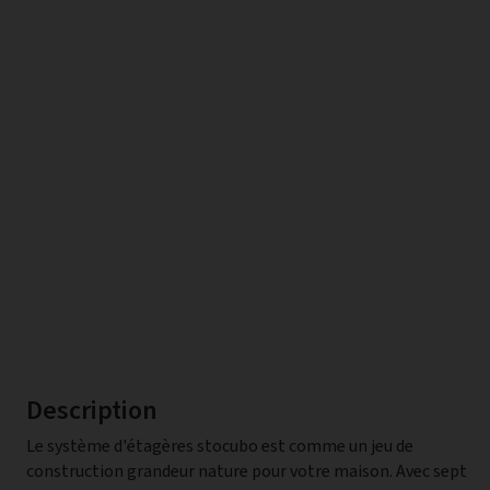
Description
Le système d'étagères stocubo est comme un jeu de
étagère d'appoint fonctionnelle pour les gants, le
construction grandeur nature pour votre maison. Avec sept
rangement des clés et les casques de vélo dans l'entrée. Les