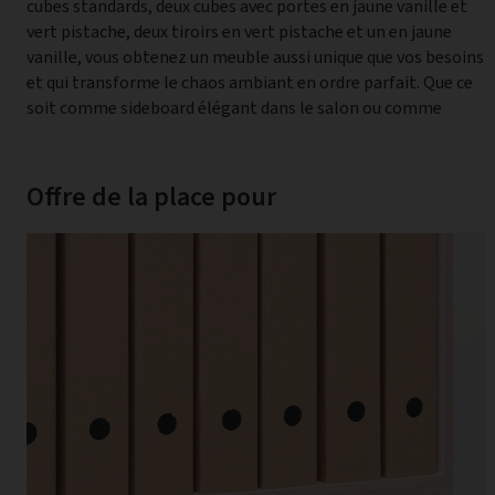
cubes standards, deux cubes avec portes en jaune vanille et
portes de couleur pastel apportent une touche de design
vert pistache, deux tiroirs en vert pistache et un en jaune
délicate. Mais le point fort caché est la construction
vanille, vous obtenez un meuble aussi unique que vos besoins
modulaire de stocubo : vous pouvez agrandir et réorganiser
et qui transforme le chaos ambiant en ordre parfait. Que ce
l'étagère à volonté, ce qui garantit une utilisation flexible et
soit comme sideboard élégant dans le salon ou comme
Offre de la place pour