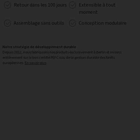
Retour dans les 100 jours
Extensible à tout
moment
Assemblage sans outils
Conception modulaire
Notre stratégie de développement durable
Depuis 2012, nous fabriquons nos produits exclusivement à Berlin et misons
entièrement sur le bois certifié PEFC issu de la gestion durable des forêts
européennes.
En savoir plus