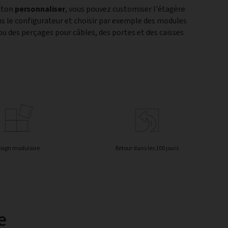
outon
personnaliser
, vous pouvez customiser l'étagère
ns le configurateur et choisir par exemple des modules
u des perçages pour câbles, des portes et des caisses
sign modulaire
Retour dans les 100 jours
e