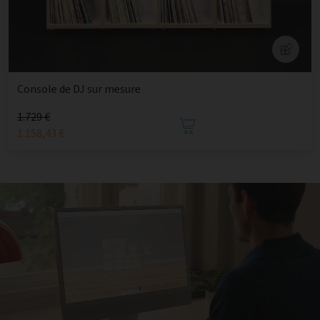
Console de DJ sur mesure
1.729 €
1.158,43 €