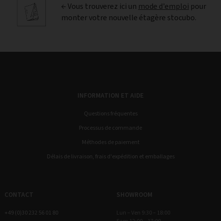
← Vous trouverez ici un
mode d'emploi
pour
monter votre nouvelle étagère stocubo.
INFORMATION ET AIDE
Questions fréquentes
Processus de commande
Méthodes de paiement
Délais de livraison, frais d'expédition et emballages
CONTACT
SHOWROOM
+49 (0)30 232 56 01 80
Lun – Ven 9:30 – 18:00