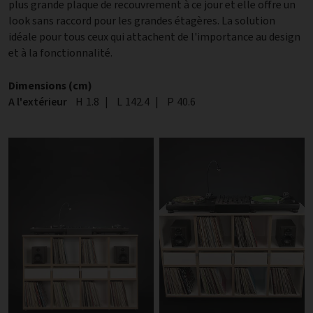
plus grande plaque de recouvrement à ce jour et elle offre un
look sans raccord pour les grandes étagères. La solution
idéale pour tous ceux qui attachent de l'importance au design
et à la fonctionnalité.
Dimensions (cm)
A l'extérieur
Hauteur
H
1.8
|
Largeur
L
142.4
|
Profondeur
P
40.6