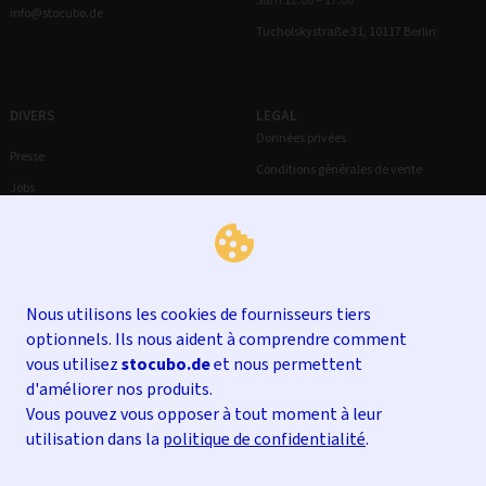
Sam 12:00 – 17:00
info@stocubo.de
Tucholskystraße 31, 10117 Berlin
DIVERS
LEGAL
Données privées
Presse
Conditions générales de vente
Jobs
Droit de rétractation
Mentions légales
Nous utilisons les cookies de fournisseurs tiers
optionnels. Ils nous aident à comprendre comment
vous utilisez
stocubo.de
et nous permettent
d'améliorer nos produits.
Vous pouvez vous opposer à tout moment à leur
utilisation dans la
politique de confidentialité
.