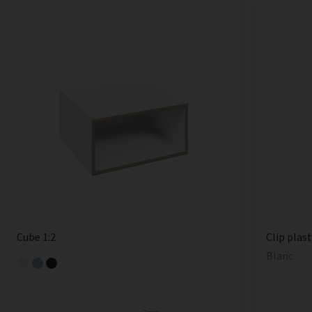
Cube 1:2
Clip plas
Blanc