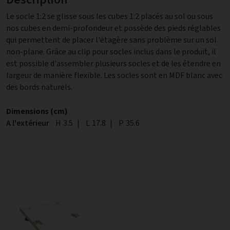
Le socle 1:2 se glisse sous les cubes 1:2 placés au sol ou sous
nos cubes en demi-profondeur et possède des pieds réglables
qui permettent de placer l'étagère sans problème sur un sol
non-plane. Grâce au clip pour socles inclus dans le produit, il
est possible d'assembler plusieurs socles et de les étendre en
largeur de manière flexible. Les socles sont en MDF blanc avec
des bords naturels.
Dimensions (cm)
A l'extérieur
Hauteur
H
3.5
|
Largeur
L
17.8
|
Profondeur
P
35.6