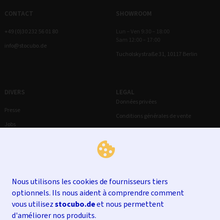
CONTACT
SHOWROOM
+49 (0)30 232 56 01 80
Lun – Ven 9:30 – 18:00
Sam 12:00 – 17:00
info@stocubo.de
Tucholskystraße 31, 10117 Berlin
DIVERS
LEGAL
Données privées
Presse
Conditions générales de vente
Jobs
Droit de rétractation
Mentions légales
Nous utilisons les cookies de fournisseurs tiers
optionnels. Ils nous aident à comprendre comment
vous utilisez
stocubo.de
et nous permettent
d'améliorer nos produits.