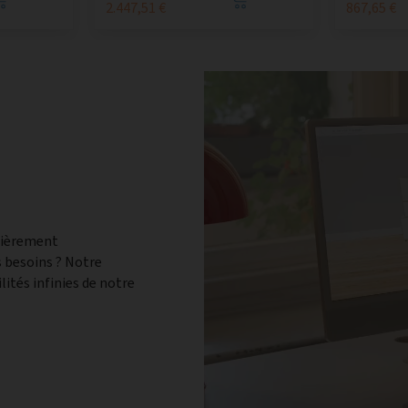
2.447,51 €
867,65 €
tièrement
 besoins ? Notre
lités infinies de notre