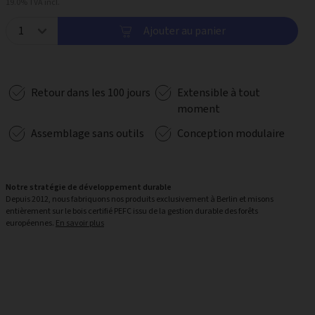
19.0% TVA incl.
Ajouter au panier
Retour dans les 100 jours
Extensible à tout
moment
Assemblage sans outils
Conception modulaire
Notre stratégie de développement durable
Depuis 2012, nous fabriquons nos produits exclusivement à Berlin et misons
entièrement sur le bois certifié PEFC issu de la gestion durable des forêts
européennes.
En savoir plus