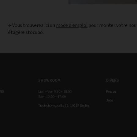
← Vous trouverez ici un
mode d'emploi
pour monter votre nou
étagère stocubo.
SHOWROOM
DIVERS
 80
Lun – Ven 9:30 – 18:00
Presse
Sam 12:00 – 17:00
Jobs
Tucholskystraße 31, 10117 Berlin