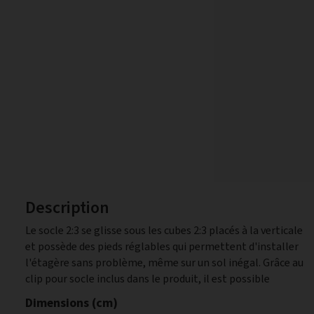
Description
Le socle 2:3 se glisse sous les cubes 2:3 placés à la verticale
d'assembler plusieurs socles et de les disposer en largeur de
et possède des pieds réglables qui permettent d'installer
manière flexible. Les socles sont en MDF blanc avec des
l'étagère sans problème, même sur un sol inégal. Grâce au
clip pour socle inclus dans le produit, il est possible
Dimensions (cm)