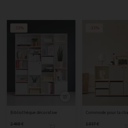
-33%
-33%
Bibliothèque décorative
Commode pour la ch
2.468 €
1.037 €