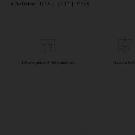
A l'extérieur
Hauteur
H
3.5
|
Largeur
L
23.7
|
Profondeur
P
35.6
4.96 avec plus de 3.700 évaluations
Produit à Berl