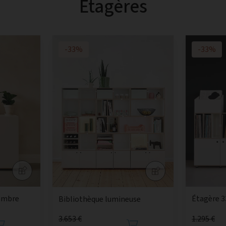
Étagères
-33%
-33%
ambre
Étagère 3
Bibliothèque lumineuse
3.653 €
1.295 €