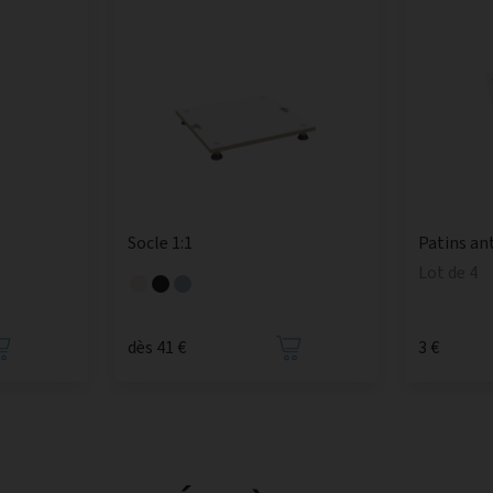
Socle 1:1
Patins an
Lot de 4
dès 41 €
3 €