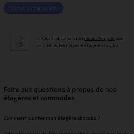
configurer maintenant
← Vous trouverez ici un
mode d'emploi
pour
monter votre nouvelle étagère stocubo.
Foire aux questions à propos de nos
étagères et commodes
Comment monter mon étagère stocubo ?
Cela se fait en un clin d'œil : posez d'abord les socles au sol et