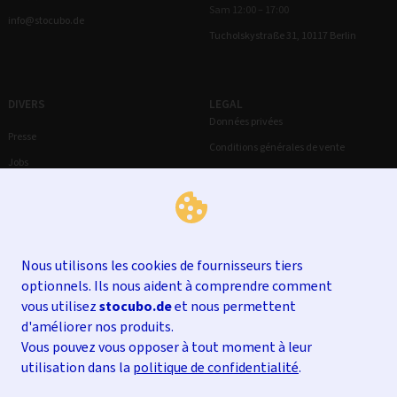
Sam 12:00 – 17:00
info@stocubo.de
Tucholskystraße 31, 10117 Berlin
DIVERS
LEGAL
Données privées
Presse
Conditions générales de vente
Jobs
Droit de rétractation
Mentions légales
Nous utilisons les cookies de fournisseurs tiers
optionnels. Ils nous aident à comprendre comment
vous utilisez
stocubo.de
et nous permettent
d'améliorer nos produits.
Vous pouvez vous opposer à tout moment à leur
utilisation dans la
politique de confidentialité
.